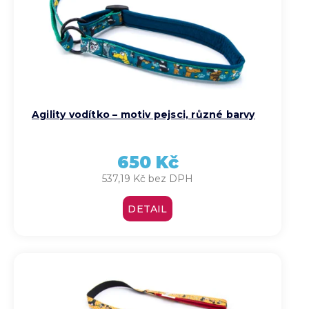
Agility vodítko – motiv pejsci, různé barvy
650 Kč
537,19 Kč bez DPH
DETAIL