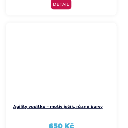
DETAIL
Agility vodítko – motiv ježík, různé barvy
650 Kč