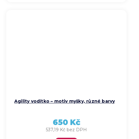
Agility vodítko – motiv myšky, různé barvy
650 Kč
537,19 Kč bez DPH