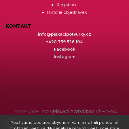
Registrace
Historie objednávek
KONTAKT
info
@
piskacipotvurky.cz
+420 739 526 104
Facebook
Instagram
COPYRIGHT 2026
PÍSKACÍ POTVŮRKY
. VŠECHNA
PRÁVA VYHRAZENA.
Používáme cookies, abychom Vám umožnili pohodlné
Grafický návrh vytvořil a nakódoval
Shoptak.cz
prohlížení webu a díky analýze provozu webu neustále