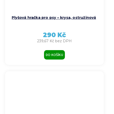
Plyšová hračka pro psy – krysa, ostružinová
290 Kč
239,67 Kč bez DPH
DO KOŠÍKU