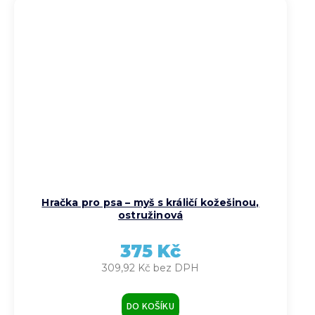
Hračka pro psa – myš s králičí kožešinou,
ostružinová
375 Kč
309,92 Kč bez DPH
DO KOŠÍKU