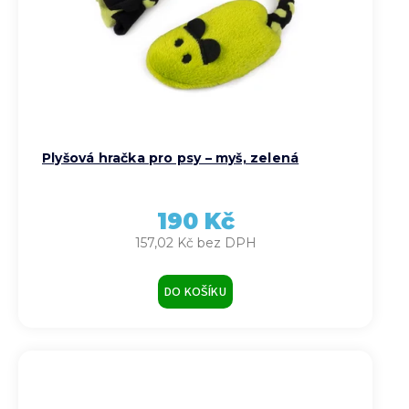
Plyšová hračka pro psy – myš, zelená
190 Kč
157,02 Kč bez DPH
DO KOŠÍKU