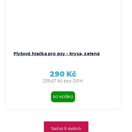
Plyšová hračka pro psy – krysa, zelená
290 Kč
239,67 Kč bez DPH
DO KOŠÍKU
Načíst 8 dalších