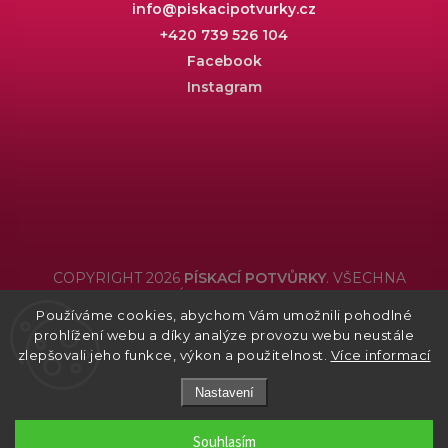
info
@
piskacipotvurky.cz
+420 739 526 104
Facebook
Instagram
COPYRIGHT 2026
PÍSKACÍ POTVŮRKY
. VŠECHNA
PRÁVA VYHRAZENA.
Používáme cookies, abychom Vám umožnili pohodlné
Grafický návrh vytvořil a nakódoval
Shoptak.cz
prohlížení webu a díky analýze provozu webu neustále
zlepšovali jeho funkce, výkon a použitelnost.
Více informací
Nastavení
Souhlasím