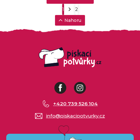
1
2
Nahoru
Facebook
Instagram
+420 739 526 104
info
@
piskacipotvurky.cz