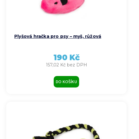
Plyšová hračka pro psy – myš, růžová
190 Kč
157,02 Kč bez DPH
DO KOŠÍKU