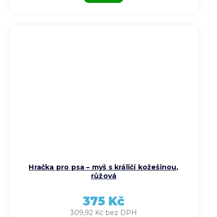
Hračka pro psa – myš s králičí kožešinou,
růžová
375 Kč
309,92 Kč bez DPH