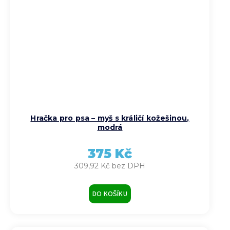
Hračka pro psa – myš s králičí kožešinou,
modrá
375 Kč
309,92 Kč bez DPH
DO KOŠÍKU