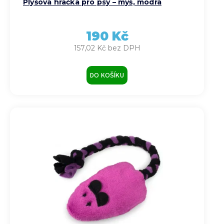
Plyšová hračka pro psy – myš, modrá
190 Kč
157,02 Kč bez DPH
DO KOŠÍKU