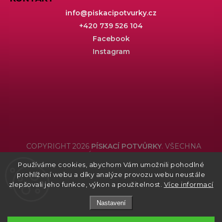
info
@
piskacipotvurky.cz
+420 739 526 104
Facebook
Instagram
COPYRIGHT 2026
PÍSKACÍ POTVŮRKY
. VŠECHNA
PRÁVA VYHRAZENA.
Používáme cookies, abychom Vám umožnili pohodlné
Grafický návrh vytvořil a nakódoval
Shoptak.cz
prohlížení webu a díky analýze provozu webu neustále
zlepšovali jeho funkce, výkon a použitelnost.
Více informací
Nastavení