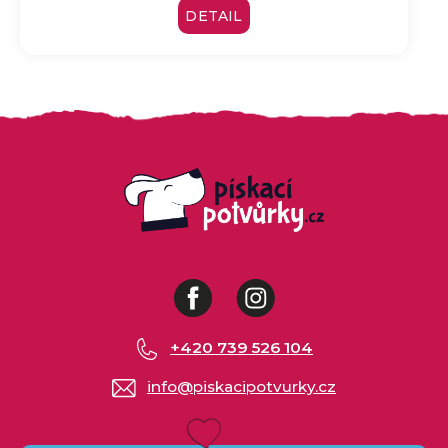
DETAIL
Facebook
Instagram
+420 739 526 104
info
@
piskacipotvurky.cz