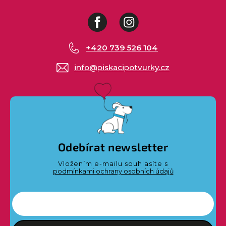
Facebook
Instagram
+420 739 526 104
info
@
piskacipotvurky.cz
Odebírat newsletter
Vložením e-mailu souhlasíte s
podmínkami ochrany osobních údajů