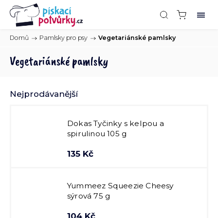
Domů
/
Pamlsky pro psy
/
Vegetariánské pamlsky
Vegetariánské pamlsky
Nejprodávanější
Dokas Tyčinky s kelpou a
spirulinou 105 g
135 Kč
Yummeez Squeezie Cheesy
sýrová 75 g
104 Kč