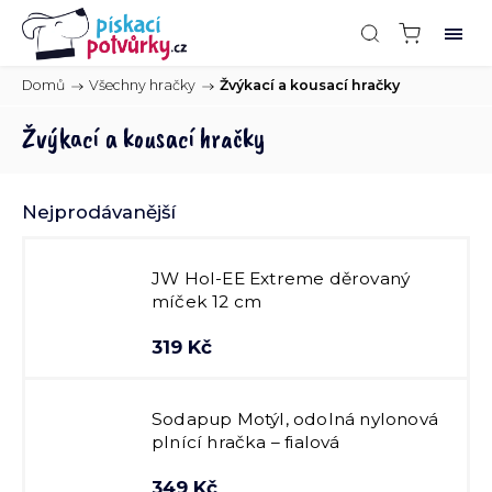
Domů
/
Všechny hračky
/
Žvýkací a kousací hračky
Žvýkací a kousací hračky
Nejprodávanější
JW Hol-EE Extreme děrovaný
míček 12 cm
319 Kč
Sodapup Motýl, odolná nylonová
plnící hračka – fialová
349 Kč