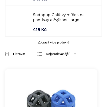
Sodapup Golfový míček na
pamlsky a žvýkání Large
419 Kč
Zobrazit více produktů
Nejprodávanější
Nejlevnější
Nejdražší
Abecedně