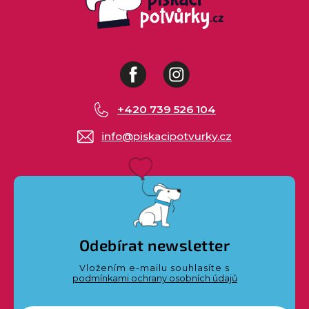
Facebook
Instagram
+420 739 526 104
info
@
piskacipotvurky.cz
Odebírat newsletter
Vložením e-mailu souhlasíte s
podmínkami ochrany osobních údajů