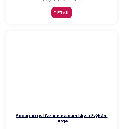
DETAIL
Sodapup psí faraon na pamlsky a žvýkání
Large