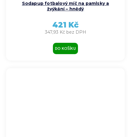
Sodapup fotbalový míč na pamlsky a
žvýkání – hnědý
421 Kč
347,93 Kč bez DPH
DO KOŠÍKU