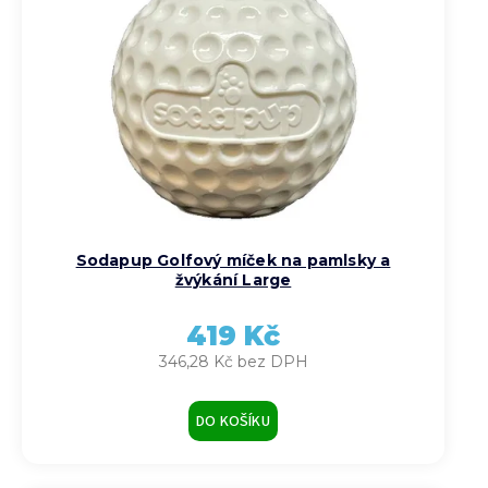
Sodapup Golfový míček na pamlsky a
žvýkání Large
419 Kč
346,28 Kč bez DPH
DO KOŠÍKU