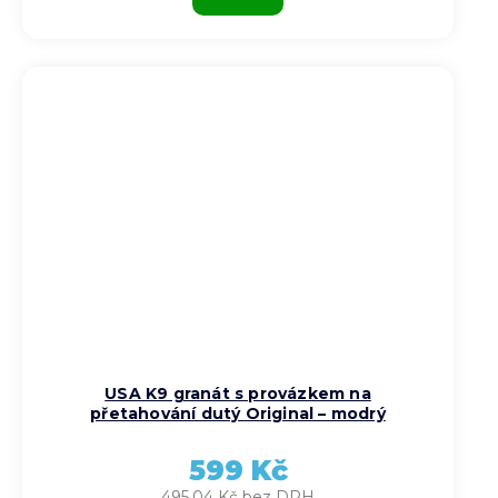
USA K9 granát s provázkem na
přetahování dutý Original – modrý
599 Kč
495,04 Kč bez DPH