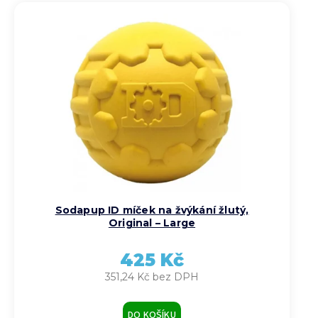
Sodapup ID míček na žvýkání žlutý,
Original – Large
425 Kč
351,24 Kč bez DPH
DO KOŠÍKU