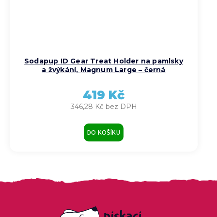
Sodapup ID Gear Treat Holder na pamlsky
a žvýkání, Magnum Large – černá
419 Kč
346,28 Kč bez DPH
DO KOŠÍKU