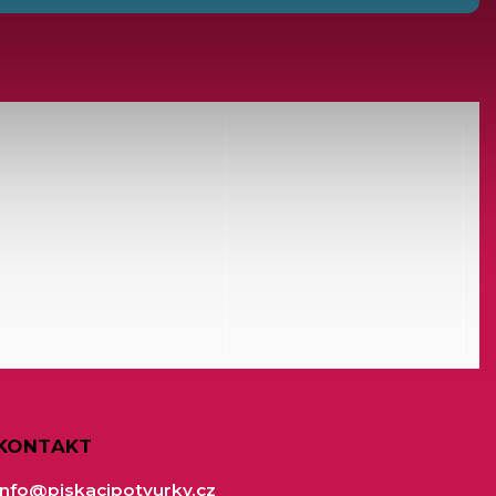
KONTAKT
info
@
piskacipotvurky.cz