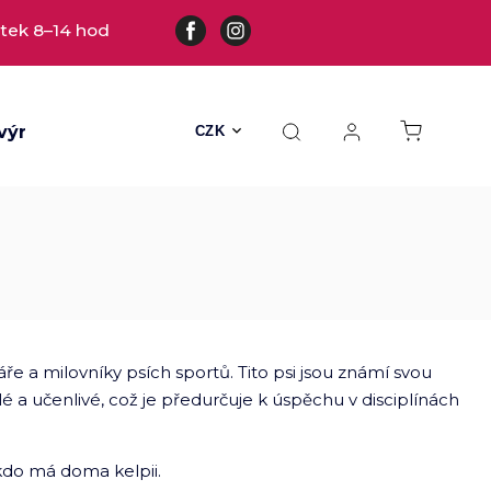
tek 8–14 hod
výrobky
Všechny hračky
Hračky s kožešinou
CZK
áře a milovníky psích sportů. Tito psi jsou známí svou
é a učenlivé, což je předurčuje k úspěchu v disciplínách
kdo má doma kelpii.