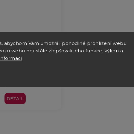
s, abychom Vám umožnili pohodlné prohlížení webu
vozu webu neustále zlepšovali jeho funkce, výkon a
lyšová deka pro psa –
informací
stralská kelpie
760 Kč
od
628,10 Kč bez DPH
DETAIL