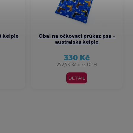
á kelpie
Obal na očkovací průkaz psa –
australská kelpie
330 Kč
272,73 Kč bez DPH
DETAIL