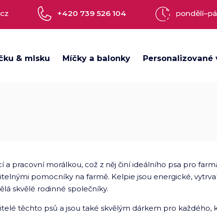
.cz
+420 739 526 104
pondělí–pá
čku & mlsku
Míčky a balonky
Personalizované 
í a pracovní morálkou, což z něj činí ideálního psa pro farm
nitelnými pomocníky na farmě. Kelpie jsou energické, vytrval
 dělá skvělé rodinné společníky.
itelé těchto psů a jsou také skvělým dárkem pro každého, 