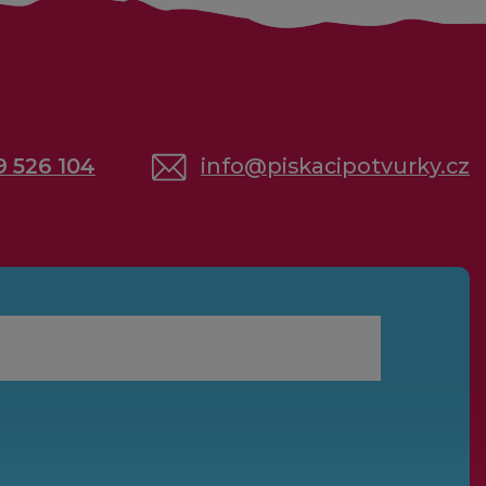
9 526 104
info
@
piskacipotvurky.cz