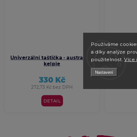
Používáme cookie
a díky analýze pro
Univerzální taštička - australská
Luxusní p
použitelnost.
Více 
kelpie
au
Nastavení
330 Kč
272,73 Kč bez DPH
od 
DETAIL