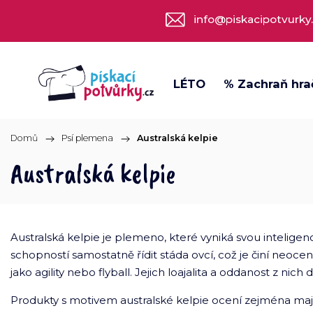
info@piskacipotvurky
LÉTO
% Zachraň hra
Domů
/
Psí plemena
/
Australská kelpie
Australská kelpie
Australská kelpie je plemeno, které vyniká svou inteligenc
schopností samostatně řídit stáda ovcí, což je činí neoce
jako agility nebo flyball. Jejich loajalita a oddanost z nich
Produkty s motivem australské kelpie ocení zejména maj