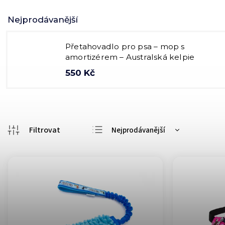
Nejprodávanější
Přetahovadlo pro psa – mop s
amortizérem – Australská kelpie
550 Kč
Nejprodávanější
Nejlevnější
Nejdražší
Abecedně