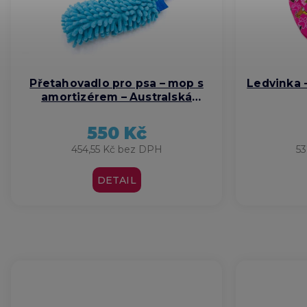
Přetahovadlo pro psa – mop s
Ledvinka -
amortizérem – Australská
kelpie
550 Kč
454,55 Kč bez DPH
53
DETAIL