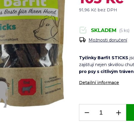
91,96 Kč bez DPH
SKLADEM
(5 ks)
Možnosti doručení
Tyčinky Barfit STICKS
js
zajišťují nejen skvělou chuť
pro psy s citlivým tráve
Detailní informace