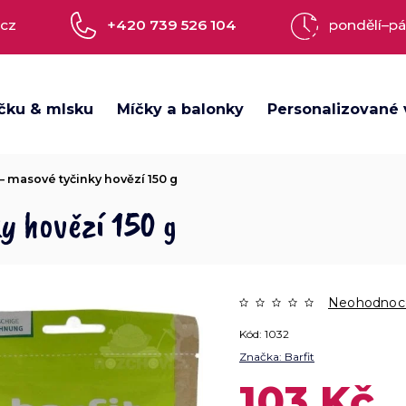
.cz
+420 739 526 104
pondělí–pá
čku & mlsku
Míčky a balonky
Personalizované 
 – masové tyčinky hovězí 150 g
y hovězí 150 g
Neohodnoc
Kód:
1032
Značka:
Barfit
103 Kč