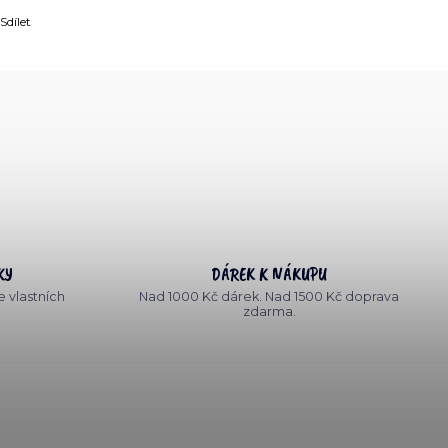
Sdílet
KY
DÁREK K NÁKUPU
 vlastních
Nad 1000 Kč dárek. Nad 1500 Kč doprava
zdarma.