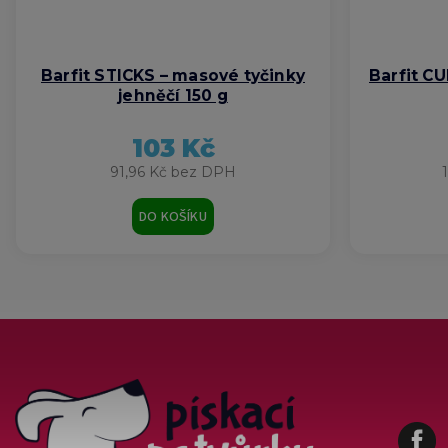
Barfit STICKS – masové tyčinky
Barfit C
jehněčí 150 g
103 Kč
91,96 Kč bez DPH
DO KOŠÍKU
Fa