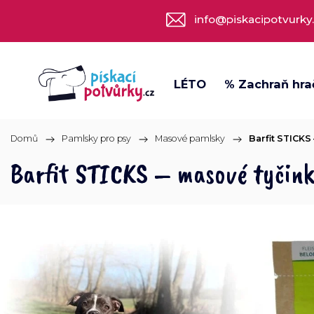
info@piskacipotvurky
LÉTO
% Zachraň hra
Domů
/
Pamlsky pro psy
/
Masové pamlsky
/
Barfit STICKS
Barfit STICKS – masové tyčink