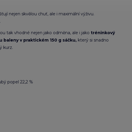
išťují nejen skvělou chuť, ale i maximální výživu.
.
jsou tak vhodné nejen jako odměna, ale i jako
tréninkový
u baleny v praktickém 150 g sáčku,
který si snadno
ý kurz.
rubý popel 22,2 %