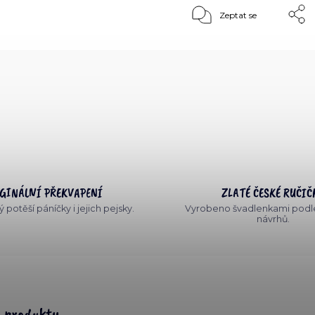
Zeptat se
GINÁLNÍ PŘEKVAPENÍ
ZLATÉ ČESKÉ RUČIČ
 potěší páníčky i jejich pejsky.
Vyrobeno švadlenkami podle
návrhů.
s produktu