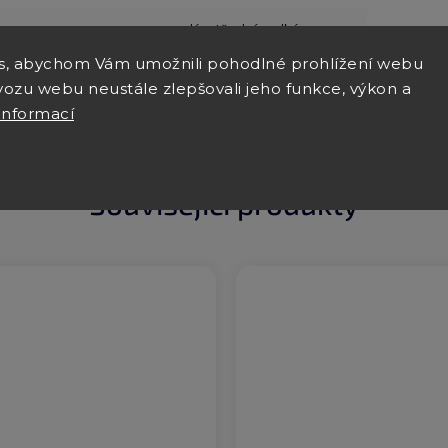
malý, střední, velký
s, abychom Vám umožnili pohodlné prohlížení webu
vozu webu neustále zlepšovali jeho funkce, výkon a
informací
Související produkty