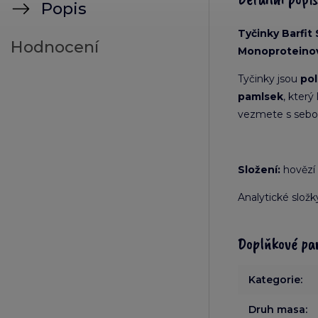
Popis
Tyčinky Barfit
Hodnocení
Monoproteino
Tyčinky jsou
po
pamlsek
, kter
vezmete s sebou
Složení:
hovězí 
Analytické složk
Doplňkové pa
Kategorie
:
Druh masa
: