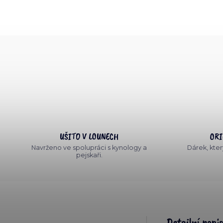
UŠITO V LOUNECH
ORI
Navrženo ve spolupráci s kynology a
Dárek, který
pejskaři.
Detailní popi