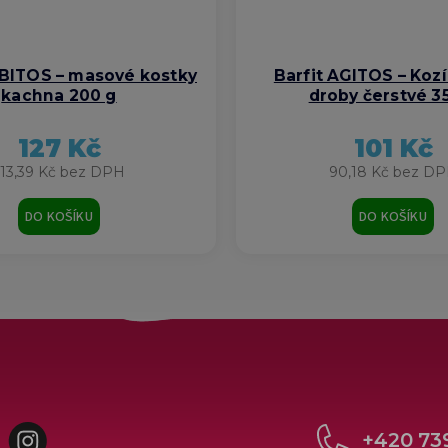
UBITOS – masové kostky
Barfit AGITOS – Koz
kachna 200 g
droby čerstvé 3
127 Kč
101 Kč
113,39 Kč bez DPH
90,18 Kč bez D
DO KOŠÍKU
DO KOŠÍKU
cebook
Instagram
+420 73