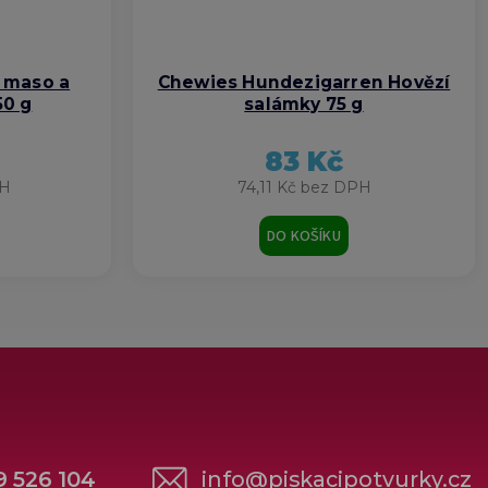
í maso a
Chewies Hundezigarren Hovězí
50 g
salámky 75 g
83 Kč
PH
74,11 Kč bez DPH
DO KOŠÍKU
9 526 104
info
@
piskacipotvurky.cz