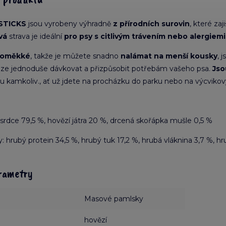
 STICKS
jsou vyrobeny výhradně
z přírodních surovin
, které zaj
vá
strava je ideální
pro psy s citlivým trávením nebo alergiemi
loměkké
, takže je můžete snadno
nalámat na menší kousky
, 
ý lze jednoduše dávkovat a přizpůsobit potřebám vašeho psa.
Jso
 kamkoliv., ať už jdete na procházku do parku nebo na výcvikov
srdce 79,5 %, hovězí játra 20 %, drcená skořápka mušle 0,5 %
y: hrubý protein 34,5 %, hrubý tuk 17,2 %, hrubá vláknina 3,7 %, h
rametry
Masové pamlsky
hovězí