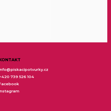
KONTAKT
info
@
piskacipotvurky.cz
+420 739 526 104
Facebook
Instagram