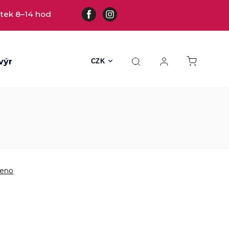
tek 8–14 hod
výrobky
Všechny hračky
Hračky s kožešinou
CZK
eno