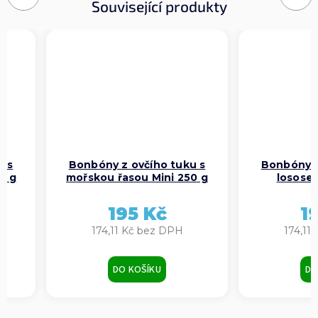
Související produkty
u s
Bonbóny z ovčího tuku s
Bonbóny z
0 g
mořskou řasou Mini 250 g
lososem
195 Kč
1
174,11 Kč bez DPH
174,11
DO KOŠÍKU
DO