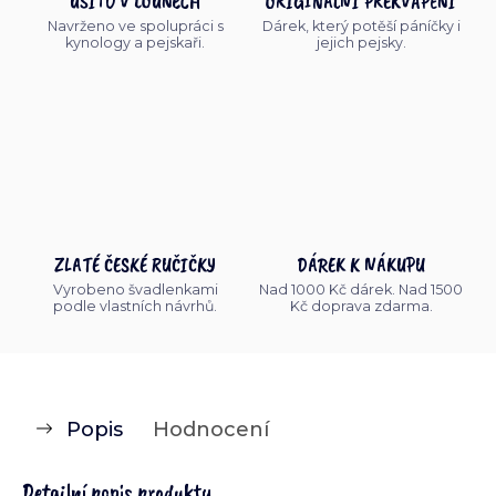
UŠITO V LOUNECH
ORIGINÁLNÍ PŘEKVAPENÍ
Navrženo ve spolupráci s
Dárek, který potěší páníčky i
kynology a pejskaři.
jejich pejsky.
ZLATÉ ČESKÉ RUČIČKY
DÁREK K NÁKUPU
Vyrobeno švadlenkami
Nad 1000 Kč dárek. Nad 1500
podle vlastních návrhů.
Kč doprava zdarma.
Popis
Hodnocení
Detailní popis produktu