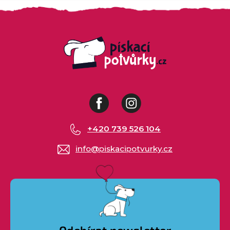
Facebook
Instagram
+420 739 526 104
info
@
piskacipotvurky.cz