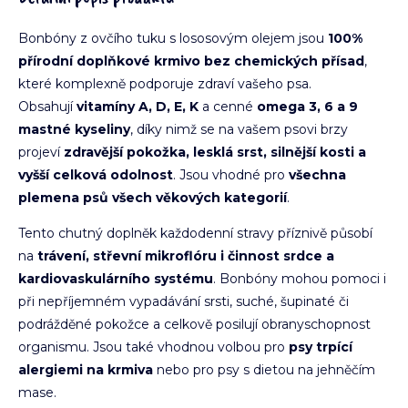
Bonbóny z ovčího tuku s lososovým olejem jsou
100%
přírodní doplňkové krmivo bez chemických přísad
,
které komplexně podporuje zdraví vašeho psa.
Obsahují
vitamíny A, D, E, K
a cenné
omega 3, 6 a 9
mastné kyseliny
, díky nimž se na vašem psovi brzy
projeví
zdravější pokožka, lesklá srst, silnější kosti a
vyšší celková odolnost
. Jsou vhodné pro
všechna
plemena psů všech věkových kategorií
.
Tento chutný doplněk každodenní stravy příznivě působí
na
trávení, střevní mikroflóru i činnost srdce a
kardiovaskulárního systému
. Bonbóny mohou pomoci i
při nepříjemném vypadávání srsti, suché, šupinaté či
podrážděné pokožce a celkově posilují obranyschopnost
organismu. Jsou také vhodnou volbou pro
psy trpící
alergiemi na krmiva
nebo pro psy s dietou na jehněčím
mase.