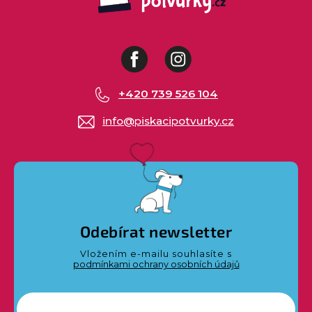
Facebook
Instagram
+420 739 526 104
info
@
piskacipotvurky.cz
Odebírat newsletter
Vložením e-mailu souhlasíte s
podmínkami ochrany osobních údajů