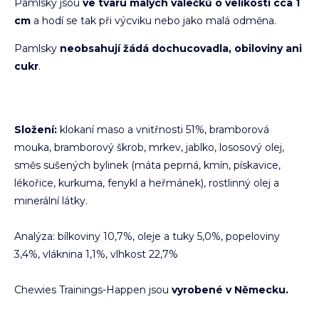
Pamlsky jsou
ve tvaru malých válečků o velikosti cca 1
cm
a hodí se tak při výcviku nebo jako malá odměna.
Pamlsky
neobsahují žádá dochucovadla, obiloviny ani
cukr
.
Složení:
klokaní maso a vnitřnosti 51%, bramborová
mouka, bramborový škrob, mrkev, jablko, lososový olej,
směs sušených bylinek (máta peprná, kmín, pískavice,
lékořice, kurkuma, fenykl a heřmánek), rostlinný olej a
minerální látky.
Analýza: bílkoviny 10,7%, oleje a tuky 5,0%, popeloviny
3,4%, vláknina 1,1%, vlhkost 22,7%
Chewies Trainings-Happen jsou
vyrobené v Německu.