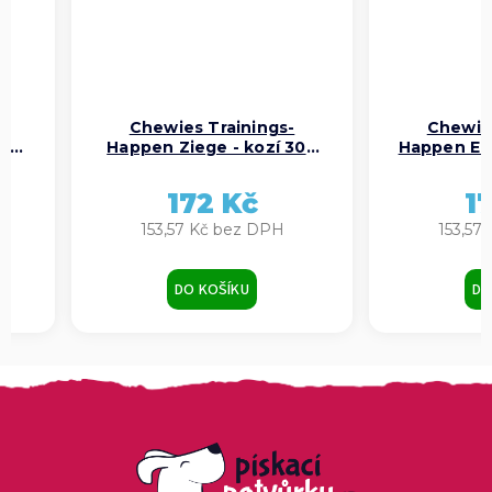
Chewies Trainings-
Chewies
čí
Happen Ziege - kozí 300
Happen Ent
g
172 Kč
1
153,57 Kč bez DPH
153,57
DO KOŠÍKU
DO