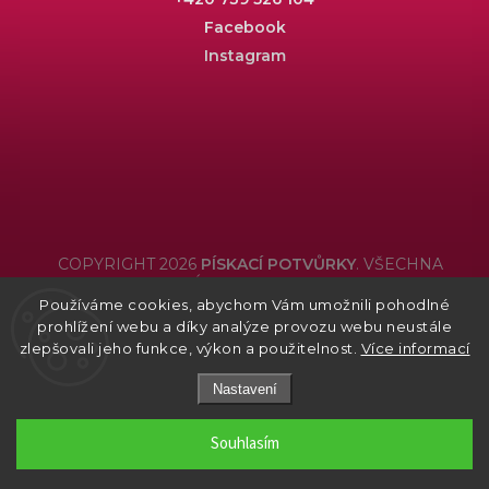
Facebook
Instagram
COPYRIGHT 2026
PÍSKACÍ POTVŮRKY
. VŠECHNA
PRÁVA VYHRAZENA.
Používáme cookies, abychom Vám umožnili pohodlné
Grafický návrh vytvořil a nakódoval
Shoptak.cz
prohlížení webu a díky analýze provozu webu neustále
zlepšovali jeho funkce, výkon a použitelnost.
Více informací
Nastavení
Souhlasím