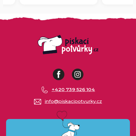
Facebook
Instagram
+420 739 526 104
info
@
piskacipotvurky.cz