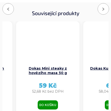
Previous
Next
Související produkty
en
Dokas Mini steaky z
Dokas Kuře
g
hovězího masa 50 g
59 Kč
6
52,68 Kč bez DPH
58,04 
DO KOŠÍKU
DO