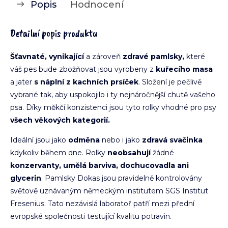
Popis
Hodnocení
Detailní popis produktu
Šťavnaté, vynikající
a zároveň
zdravé pamlsky,
které
váš pes bude zbožňovat jsou vyrobeny z
kuřecího masa
a jater
s náplní z kachních prsíček
. Složení je pečlivě
vybrané tak, aby uspokojilo i ty nejnáročnější chutě vašeho
psa. Díky měkčí konzistenci jsou tyto rolky vhodné pro psy
všech věkových kategorií.
Ideální jsou jako
odměna
nebo i jako
zdravá svačinka
kdykoliv během dne. Rolky
neobsahují
žádné
konzervanty, umělá barviva, dochucovadla ani
glycerin
. Pamlsky Dokas jsou pravidelně kontrolovány
světově uznávaným německým institutem SGS Institut
Fresenius. Tato nezávislá laboratoř patří mezi přední
evropské společnosti testující kvalitu potravin.