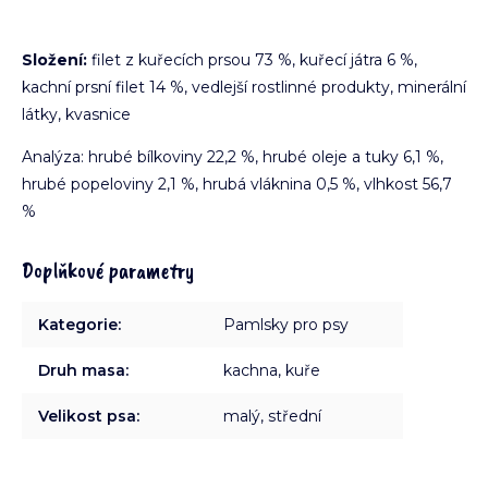
Složení:
filet z kuřecích prsou 73 %, kuřecí játra 6 %,
kachní prsní filet 14 %, vedlejší rostlinné produkty, minerální
látky, kvasnice
Analýza: hrubé bílkoviny 22,2 %, hrubé oleje a tuky 6,1 %,
hrubé popeloviny 2,1 %, hrubá vláknina 0,5 %, vlhkost 56,7
%
Doplňkové parametry
Kategorie
:
Pamlsky pro psy
Druh masa
:
kachna, kuře
Velikost psa
:
malý, střední