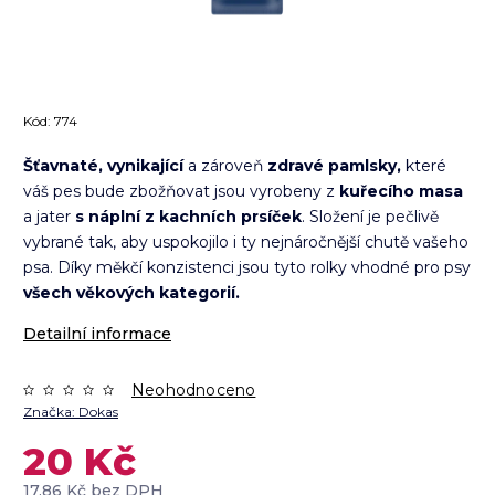
Kód:
774
Šťavnaté, vynikající
a zároveň
zdravé pamlsky,
které
váš pes bude zbožňovat jsou vyrobeny z
kuřecího masa
a jater
s náplní z kachních prsíček
. Složení je pečlivě
vybrané tak, aby uspokojilo i ty nejnáročnější chutě vašeho
psa. Díky měkčí konzistenci jsou tyto rolky vhodné pro psy
všech věkových kategorií.
Detailní informace
Neohodnoceno
Značka:
Dokas
20 Kč
17,86 Kč bez DPH