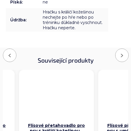
Píská
:
ne
Hračku s králičí kožešinou
nechejte po hře nebo po
Údržba
:
tréninku důkladně vyschnout.
Hračku neperte.
Previous
Next
Související produkty
o
Flísové přetahovadlo pro
Flísové pře
psy s králičí kožešinou –
psy s umělo