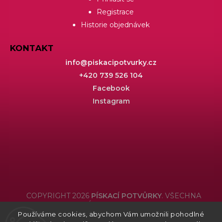
Registrace
Historie objednávek
KONTAKT
info
@
piskacipotvurky.cz
+420 739 526 104
Facebook
Instagram
COPYRIGHT 2026
PÍSKACÍ POTVŮRKY
. VŠECHNA
PRÁVA VYHRAZENA.
Používáme cookies, abychom Vám umožnili pohodlné
Grafický návrh vytvořil a nakódoval
Shoptak.cz