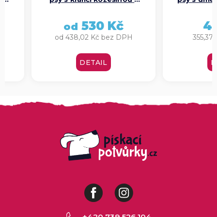
střední (různé barvy)
velké (rů
530 Kč
43
od
od 438,02 Kč bez DPH
355,37 K
DETAIL
DE
Facebook
Instagram
+420 739 526 104