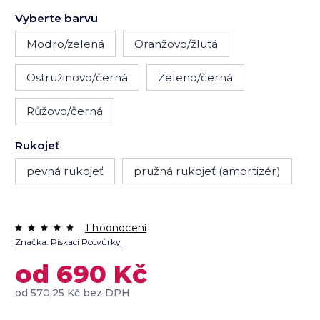
Vyberte barvu
Modro/zelená
Oranžovo/žlutá
Ostružinovo/černá
Zeleno/černá
Růžovo/černá
Rukojeť
pevná rukojeť
pružná rukojeť (amortizér)
1 hodnocení
Značka:
Pískací Potvůrky
od
690 Kč
od
570,25 Kč
bez DPH