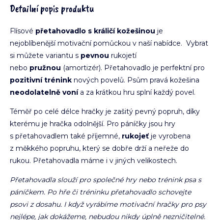
Detailní popis produktu
Flísové
přetahovadlo s králičí kožešinou
je
nejoblíbenější motivační pomůckou v naší nabídce.
Vybrat
si můžete variantu
s
pevnou
rukojetí
nebo
pružnou
(amortizér).
Přetahovadlo je perfektní pro
pozitivní trénink
nových povelů. Psům pravá kožešina
neodolatelně voní
a za krátkou hru splní každý povel.
Téměř po celé délce hračky je zašitý pevný popruh, díky
kterému je hračka odolnější. Pro páníčky jsou hry
s přetahovadlem také příjemné,
rukojeť
je vyrobena
z měkkého popruhu, který se dobře drží a neřeže do
rukou. Přetahovadla máme i v jiných velikostech.
Přetahovadla slouží pro společné hry nebo trénink psa s
páníčkem. Po hře či tréninku přetahovadlo schovejte
psovi z dosahu. I když vyrábíme motivační hračky pro psy
nejlépe, jak dokážeme, nebudou nikdy úplně nezničitelné.