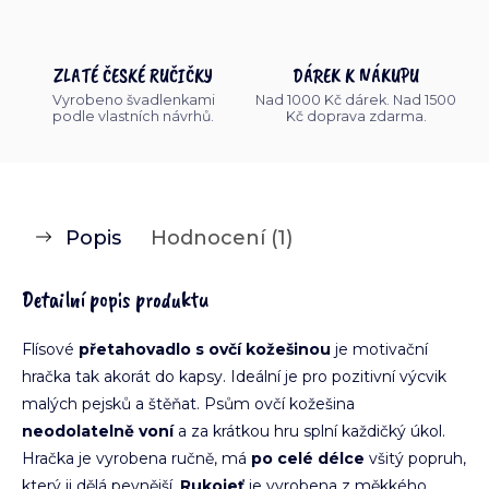
ZLATÉ ČESKÉ RUČIČKY
DÁREK K NÁKUPU
Vyrobeno švadlenkami
Nad 1000 Kč dárek. Nad 1500
podle vlastních návrhů.
Kč doprava zdarma.
Popis
Hodnocení (1)
Detailní popis produktu
Flísové
přetahovadlo s ovčí kožešinou
je motivační
hračka tak akorát do kapsy. Ideální je pro pozitivní výcvik
malých pejsků a štěňat. Psům ovčí kožešina
neodolatelně voní
a za krátkou hru splní každičký úkol.
Hračka je vyrobena ručně, má
po celé délce
všitý popruh,
který ji dělá pevnější.
Rukojeť
je vyrobena z měkkého