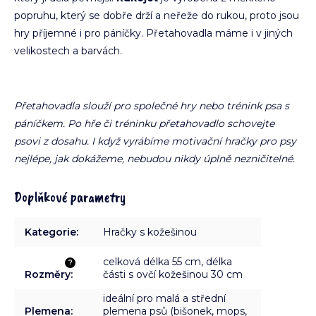
popruhu, který se dobře drží a neřeže do rukou, proto jsou
hry příjemné i pro páníčky. Přetahovadla máme i v jiných
velikostech a barvách.
Přetahovadla slouží pro společné hry nebo trénink psa s
páníčkem. Po hře či tréninku přetahovadlo schovejte
psovi z dosahu. I když vyrábíme motivační hračky pro psy
nejlépe, jak dokážeme, nebudou nikdy úplně nezničitelné.
Doplňkové parametry
Kategorie
:
Hračky s kožešinou
celková délka 55 cm, délka
?
Rozměry
:
části s ovčí kožešinou 30 cm
ideální pro malá a střední
Plemena
:
plemena psů (bišonek, mops,