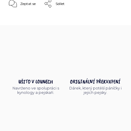
Zeptat se
Sdílet
UŠITO V LOUNECH
ORIGINÁLNÍ PŘEKVAPENÍ
Navrženo ve spolupráci s
Dárek, který potěší páníčky i
kynology a pejskaři.
jejich pejsky.