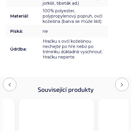
jorkšír, tibeťák ad.)
100% polyester,
Materiál
:
polypropylenový popruh, ovčí
kožešina (barva se může lišit)
Píská
:
ne
Hračku s ovčí kožešinou
nechejte po hře nebo po
Údržba
:
tréninku důkladně vyschnout.
Hračku neperte.
Previous
Next
Související produkty