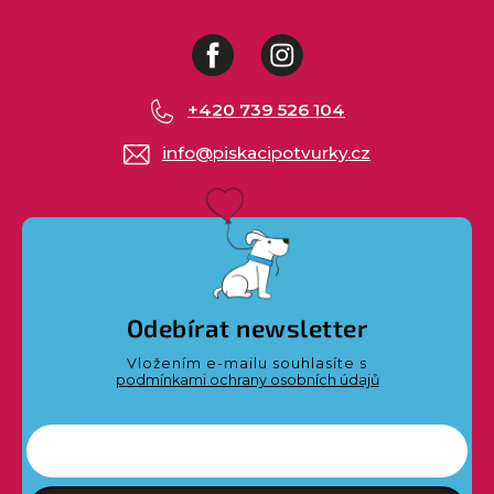
Facebook
Instagram
+420 739 526 104
info
@
piskacipotvurky.cz
Odebírat newsletter
Vložením e-mailu souhlasíte s
podmínkami ochrany osobních údajů