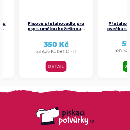
pro
Flísové přetahovadlo pro
Přetahova
–
psy s umělou kožešinou –
ovečka s 
)
střední (různé barvy)
5
350 Kč
487,60
289,26 Kč bez DPH
DO
DETAIL