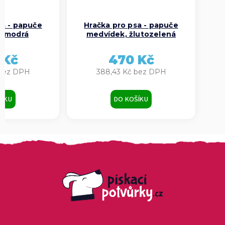
sa - papuče
Hračka pro psa - papuče
, modrá
medvídek, žlutozelená
 Kč
470 Kč
 bez DPH
388,43 Kč bez DPH
ŠÍKU
DO KOŠÍKU