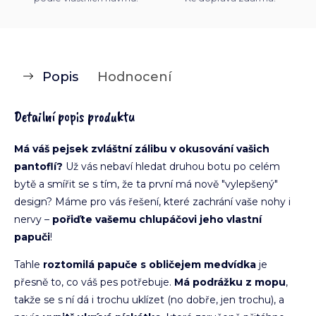
Popis
Hodnocení
Detailní popis produktu
Má váš pejsek zvláštní zálibu v okusování vašich
pantoflí?
Už vás nebaví hledat druhou botu po celém
bytě a smířit se s tím, že ta první má nově "vylepšený"
design? Máme pro vás řešení, které zachrání vaše nohy i
nervy –
pořiďte vašemu chlupáčovi jeho vlastní
papuči
!
Tahle
roztomilá papuče s obličejem medvídka
je
přesně to, co váš pes potřebuje.
Má podrážku z mopu
,
takže se s ní dá i trochu uklízet (no dobře, jen trochu), a