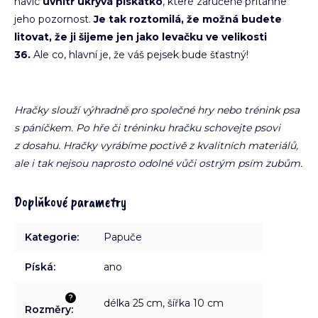
navíc
uvnitř ukrývá pískátko
, které zaručeně přitáhne
jeho pozornost.
Je tak roztomilá, že možná budete
litovat, že ji šijeme jen jako levačku ve velikosti
36.
Ale co, hlavní je, že váš pejsek bude šťastný!
Hračky slouží výhradně pro společné hry nebo trénink psa
s páníčkem. Po hře či tréninku hračku schovejte psovi
z dosahu. Hračky vyrábíme poctivě z kvalitních materiálů,
ale i tak nejsou naprosto odolné vůči ostrým psím zubům.
Doplňkové parametry
Kategorie
:
Papuče
Píská
:
ano
?
délka 25 cm, šířka 10 cm
Rozměry
: