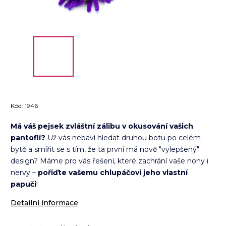
Kód:
1946
Má váš pejsek zvláštní zálibu v okusování vašich
pantoflí?
Už vás nebaví hledat druhou botu po celém
bytě a smířit se s tím, že ta první má nově "vylepšený"
design? Máme pro vás řešení, které zachrání vaše nohy i
nervy –
pořiďte vašemu chlupáčovi jeho vlastní
papuči
!
Detailní informace