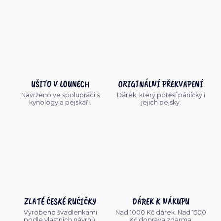
UŠITO V LOUNECH
ORIGINÁLNÍ PŘEKVAPENÍ
Navrženo ve spolupráci s
Dárek, který potěší páníčky i
kynology a pejskaři.
jejich pejsky.
ZLATÉ ČESKÉ RUČIČKY
DÁREK K NÁKUPU
Vyrobeno švadlenkami
Nad 1000 Kč dárek. Nad 1500
podle vlastních návrhů.
Kč doprava zdarma.