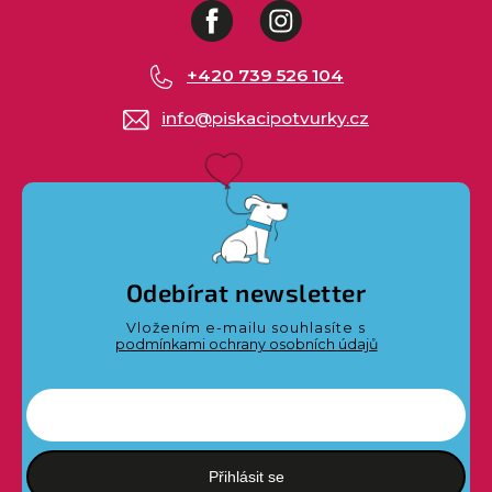
Facebook
Instagram
+420 739 526 104
info
@
piskacipotvurky.cz
Odebírat newsletter
Vložením e-mailu souhlasíte s
podmínkami ochrany osobních údajů
Přihlásit se