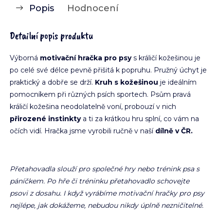
Popis
Hodnocení
Detailní popis produktu
Výborná
motivační hračka pro psy
s králičí kožešinou je
po celé své délce pevně přišitá k popruhu. Pružný úchyt je
praktický a dobře se drží.
Kruh s kožešinou
je ideálním
pomocníkem při různých psích sportech. Psům pravá
králičí kožešina neodolatelně voní, probouzí v nich
přirozené instinkty
a ti za krátkou hru splní, co vám na
očích vidí. Hračka jsme vyrobili ručně v naší
dílně v ČR.
Přetahovadla slouží pro společné hry nebo trénink psa s
páníčkem. Po hře či tréninku přetahovadlo schovejte
psovi z dosahu. I když vyrábíme motivační hračky pro psy
nejlépe, jak dokážeme, nebudou nikdy úplně nezničitelné.