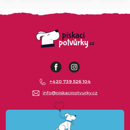
Facebook
Instagram
+420 739 526 104
info
@
piskacipotvurky.cz