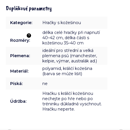
Doplňkové parametry
Kategorie
:
Hračky s kožešinou
délka celé hračky při napnutí
?
40–42 cm, délka části s
Rozměry
:
kožešinou 35–40 cm
ideální pro střední a velká
Plemena
:
plemena psů (manchester,
kelpie, výmar, australák ad.)
polyamid, králičí kožešina
Materiál
:
(barva se může lišit)
Píská
:
ne
Hračku s králičí kožešinou
nechejte po hře nebo po
Údržba
:
tréninku důkladně vyschnout.
Hračku neperte.