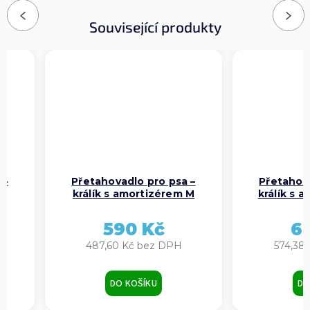
Previous
Next
Související produkty
 –
Přetahovadlo pro psa –
Přetahova
 L
králík s amortizérem M
králík s 
590 Kč
6
487,60 Kč bez DPH
574,38
DO KOŠÍKU
DO