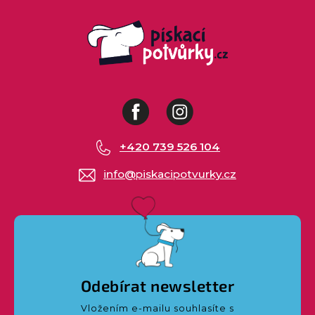
Facebook
Instagram
+420 739 526 104
info
@
piskacipotvurky.cz
Odebírat newsletter
Vložením e-mailu souhlasíte s