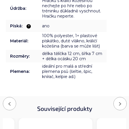
Hračku s králičí kožešinou
nechejte po hře nebo po
Údržba
:
tréninku důkladně vyschnout.
Hračku neperte.
Píská
:
ano
?
100% polyester, 1× plastové
Materiál
:
pískátko, duté vlákno, králičí
kožešina (barva se může lišit)
délka tělíčka 12 cm, šířka 7 cm
Rozměry
:
+ délka ocásku 20 cm
ideální pro malá a střední
Plemena
:
plemena psů (šeltie, špic,
knírač, kelpie ad.)
Previous
Next
Související produkty