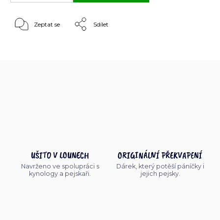
Zeptat se
Sdílet
UŠITO V LOUNECH
ORIGINÁLNÍ PŘEKVAPENÍ
Navrženo ve spolupráci s
Dárek, který potěší páníčky i
kynology a pejskaři.
jejich pejsky.