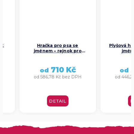
ok
Hračka pro psa se
Plyšová hr
jménem – rejnok pro
jmén
štěstí s králičí kožešinou
710 Kč
5
od
od
H
od 586,78 Kč bez DPH
od 446,2
DETAIL
D