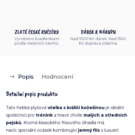
ZLATÉ ČESKÉ RUČIČKY
DÁREK K NÁKUPU
Vyrobeno švadlenkami
Nad 1000 Kč dárek. Nad 1500
podle vlastních návrhů.
Kč doprava zdarma.
Popis
Hodnocení
Detailní popis produktu
Tato hebká plyšová
včelka s králičí kožešinou
je ideální
společnicí pro
trénink
a hravé chvíle
malých a středních
pejsků
. Kromě klasického flísového žihadla má
navíc speciální ocásek kombinující
jemný flís
s luxusní