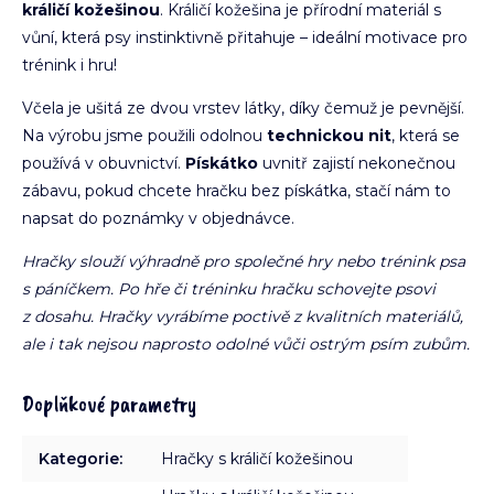
králičí kožešinou
. Králičí kožešina je přírodní materiál s
vůní, která psy instinktivně přitahuje – ideální motivace pro
trénink i hru!
Včela je ušitá ze dvou vrstev látky, díky čemuž je pevnější.
Na výrobu jsme použili odolnou
technickou nit
, která se
používá v obuvnictví.
Pískátko
uvnitř zajistí nekonečnou
zábavu, pokud chcete hračku bez pískátka, stačí nám to
napsat do poznámky v objednávce.
Hračky slouží výhradně pro společné hry nebo trénink psa
s páníčkem. Po hře či tréninku hračku schovejte psovi
z dosahu. Hračky vyrábíme poctivě z kvalitních materiálů,
ale i tak nejsou naprosto odolné vůči ostrým psím zubům.
Doplňkové parametry
Kategorie
:
Hračky s králičí kožešinou