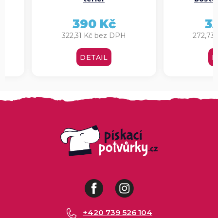
390 Kč
3
322,31 Kč bez DPH
272,73
DETAIL
D
Facebook
Instagram
+420 739 526 104