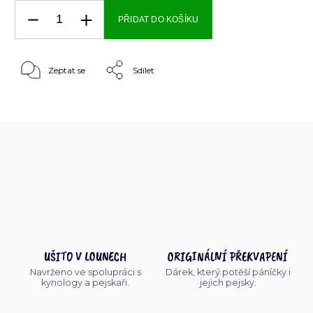
PŘIDAT DO KOŠÍKU
Zeptat se
Sdílet
UŠITO V LOUNECH
ORIGINÁLNÍ PŘEKVAPENÍ
Navrženo ve spolupráci s
Dárek, který potěší páníčky i
kynology a pejskaři.
jejich pejsky.