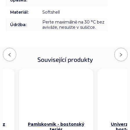
Materiál
:
Softshell
Perte maximálně na 30 °C bez
Údržba
:
aviváže, nesušte v sušičce.
Previous
Next
Související produkty
kaz
Pamlskovník - bostonský
Univerzá
ér
teriér
boston