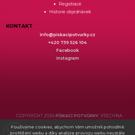
Registrace
Historie objednávek
KONTAKT
info
@
piskacipotvurky.cz
+420 739 526 104
Facebook
Instagram
COPYRIGHT 2026
PÍSKACÍ POTVŮRKY
. VŠECHNA
PRÁVA VYHRAZENA.
Používáme cookies, abychom Vám umožnili pohodlné
Grafický návrh vytvořil a nakódoval
Shoptak.cz
prohlížení webu a díky analýze provozu webu neustále