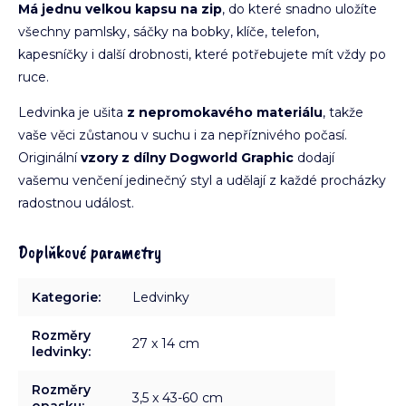
Má jednu velkou kapsu na zip
, do které snadno uložíte
všechny pamlsky, sáčky na bobky, klíče, telefon,
kapesníčky i další drobnosti, které potřebujete mít vždy po
ruce.
Ledvinka je ušita
z nepromokavého materiálu
, takže
vaše věci zůstanou v suchu i za nepříznivého počasí.
Originální
vzory z dílny Dogworld Graphic
dodají
vašemu venčení jedinečný styl a udělají z každé procházky
radostnou událost.
Doplňkové parametry
Kategorie
:
Ledvinky
Rozměry
27 x 14 cm
ledvinky
:
Rozměry
3,5 x 43-60 cm
opasku
: