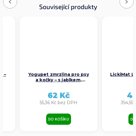
Previous
Next
Související produkty
y –
Yogupet zmrzlina pro psy
LickiMat L
a kočky – s jablkem,
f
hruškou a kiwi
62 Kč
4
55,36 Kč bez DPH
354,55
DO KOŠÍKU
DO