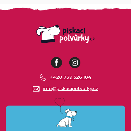
Facebook
Instagram
+420 739 526 104
info
@
piskacipotvurky.cz