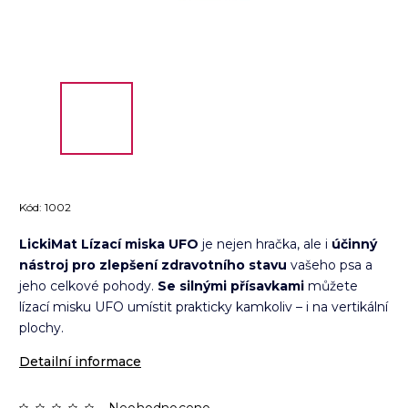
Kód:
1002
LickiMat Lízací miska UFO
je nejen hračka, ale i
účinný
nástroj pro zlepšení zdravotního stavu
vašeho psa a
jeho celkové pohody.
Se silnými přísavkami
můžete
lízací misku UFO umístit prakticky kamkoliv – i na vertikální
plochy.
Detailní informace
Neohodnoceno