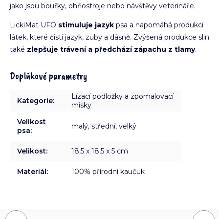
jako jsou bouřky, ohňostroje nebo návštěvy veterináře.
LickiMat UFO
stimuluje jazyk
psa a napomáhá produkci
látek, které čistí jazyk, zuby a dásně. Zvýšená produkce slin
také
zlepšuje trávení a předchází zápachu z tlamy
.
Doplňkové parametry
Lízací podložky a zpomalovací
Kategorie
:
misky
Velikost
malý, střední, velký
psa
:
Velikost
:
18,5 x 18,5 x 5 cm
Materiál
:
100% přírodní kaučuk