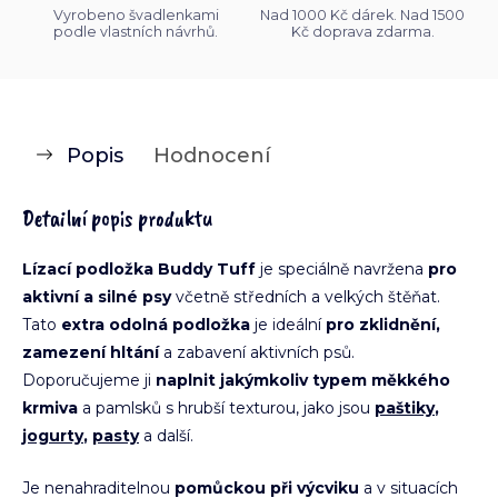
Vyrobeno švadlenkami
Nad 1000 Kč dárek. Nad 1500
podle vlastních návrhů.
Kč doprava zdarma.
Popis
Hodnocení
Detailní popis produktu
Lízací podložka Buddy Tuff
je speciálně navržena
pro
aktivní a silné psy
včetně středních a velkých štěňat.
Tato
extra odolná podložka
je ideální
pro zklidnění,
zamezení hltání
a zabavení aktivních psů.
Doporučujeme ji
naplnit jakýmkoliv typem měkkého
krmiva
a pamlsků s hrubší texturou, jako jsou
paštiky
,
jogurty
,
pasty
a další.
Je nenahraditelnou
pomůckou při výcviku
a v situacích