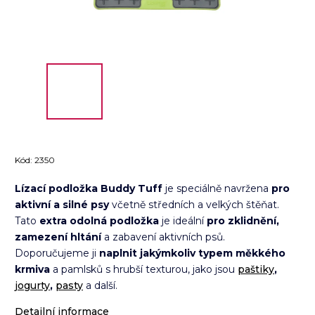
Kód:
2350
Lízací podložka Buddy Tuff
je speciálně navržena
pro
aktivní a silné psy
včetně středních a velkých štěňat.
Tato
extra odolná podložka
je ideální
pro zklidnění,
zamezení hltání
a zabavení aktivních psů.
Doporučujeme ji
naplnit jakýmkoliv typem měkkého
krmiva
a pamlsků s hrubší texturou, jako jsou
paštiky
,
jogurty
,
pasty
a další.
Detailní informace