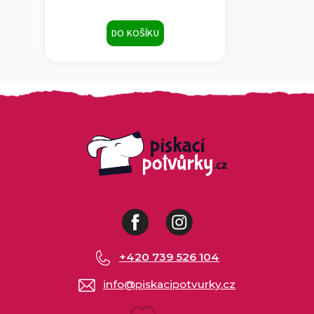
DO KOŠÍKU
Facebook
Instagram
+420 739 526 104
info
@
piskacipotvurky.cz