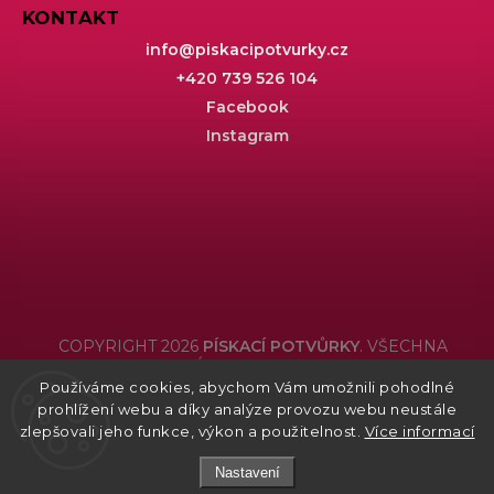
KONTAKT
info
@
piskacipotvurky.cz
+420 739 526 104
Facebook
Instagram
COPYRIGHT 2026
PÍSKACÍ POTVŮRKY
. VŠECHNA
PRÁVA VYHRAZENA.
Používáme cookies, abychom Vám umožnili pohodlné
Grafický návrh vytvořil a nakódoval
Shoptak.cz
prohlížení webu a díky analýze provozu webu neustále
zlepšovali jeho funkce, výkon a použitelnost.
Více informací
Nastavení