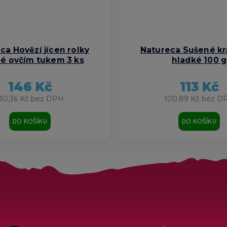
ca Hovězí jícen rolky
Natureca Sušené krá
é ovčím tukem 3 ks
hladké 100 g
146 Kč
113 Kč
30,36 Kč bez DPH
100,89 Kč bez D
DO KOŠÍKU
DO KOŠÍKU