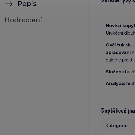
Popis
Hodnocení
Hovězí kopý
Unikátní dlou
Ovčí tuk
slou
zpracování
za
balen v prakt
Složení:
hověz
Analýza:
hrub
Doplňkové pa
Kategorie
: