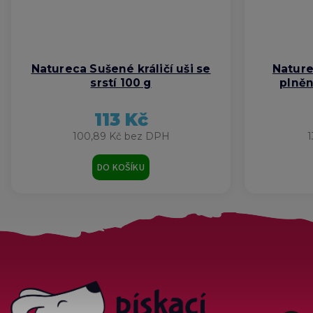
Natureca Sušené králičí uši se
Nature
srstí 100 g
plněn
113 Kč
100,89 Kč bez DPH
1
DO KOŠÍKU