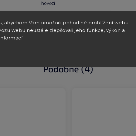
hovězí
štěně, malý, střední, velký
s, abychom Vám umožnili pohodlné prohlížení webu
vozu webu neustále zlepšovali jeho funkce, výkon a
informací
Podobné (4)