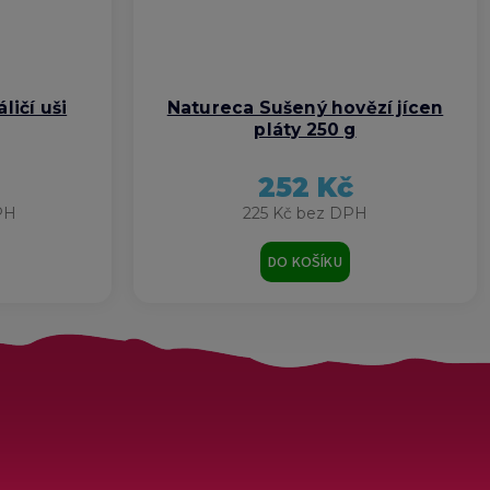
ličí uši
Natureca Sušený hovězí jícen
pláty 250 g
252 Kč
PH
225 Kč bez DPH
DO KOŠÍKU