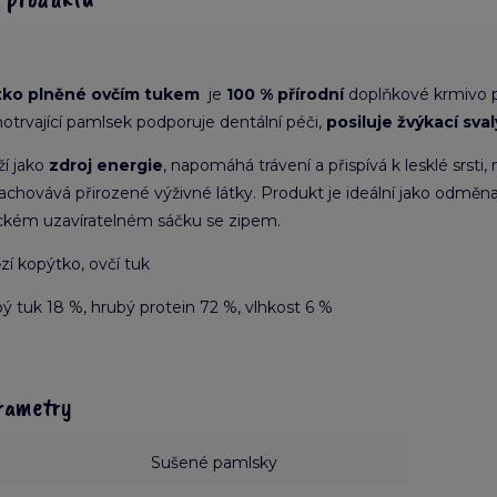
tko plněné ovčím tukem
je
100 % přírodní
doplňkové krmivo 
hotrvající pamlsek podporuje dentální péči,
posiluje žvýkací sval
ží jako
zdroj energie
, napomáhá trávení a přispívá k lesklé srsti,
chovává přirozené výživné látky. Produkt je ideální jako odměna 
ickém uzavíratelném sáčku se zipem.
í kopýtko, ovčí tuk
ý tuk 18 %, hrubý protein 72 %, vlhkost 6 %
rametry
Sušené pamlsky