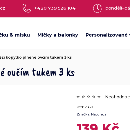
.cz
+420 739 526 104
pondělí–pá
čku & mlsku
Míčky a balonky
Personalizované 
zí kopýtko plněné ovčím tukem 3 ks
é ovčím tukem 3 ks
Neohodnoc
Kód:
2589
Značka:
Natureca
139 Kč