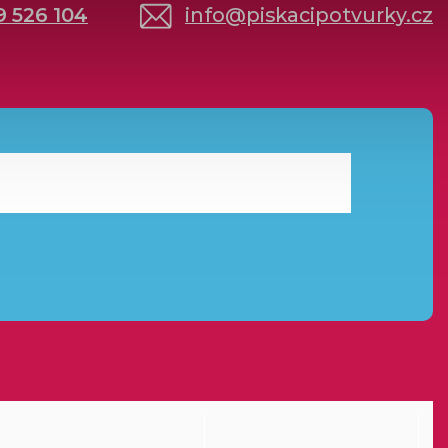
9 526 104
info
@
piskacipotvurky.cz