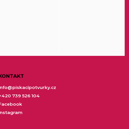
KONTAKT
info
@
piskacipotvurky.cz
+420 739 526 104
Facebook
Instagram