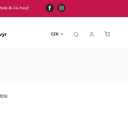
tek 8–14 hod
výrobky
Všechny hračky
Hračky s kožešinou
CZK
eno