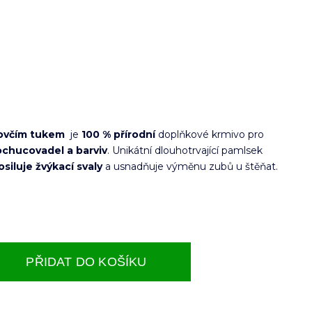
 ovčím tukem
je
100 % přírodní
doplňkové krmivo pro
chucovadel a barviv
. Unikátní dlouhotrvající pamlsek
osiluje žvýkací svaly
a usnadňuje výměnu zubů u štěňat.
PŘIDAT DO KOŠÍKU