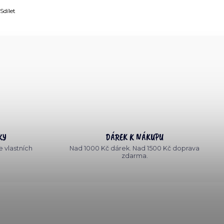
Sdílet
KY
DÁREK K NÁKUPU
 vlastních
Nad 1000 Kč dárek. Nad 1500 Kč doprava
zdarma.