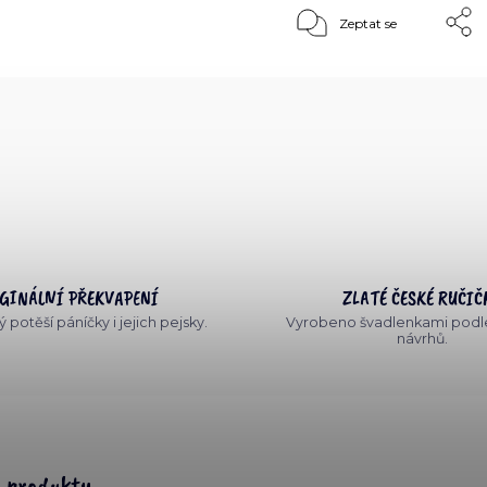
Zeptat se
GINÁLNÍ PŘEKVAPENÍ
ZLATÉ ČESKÉ RUČIČ
 potěší páníčky i jejich pejsky.
Vyrobeno švadlenkami podle
návrhů.
s produktu