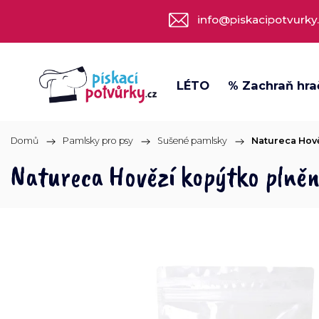
info@piskacipotvurky
LÉTO
% Zachraň hra
Domů
/
Pamlsky pro psy
/
Sušené pamlsky
/
Natureca Hově
Natureca Hovězí kopýtko plněn