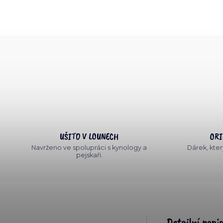
UŠITO V LOUNECH
ORI
Navrženo ve spolupráci s kynology a
Dárek, který
pejskaři.
Detailní popi