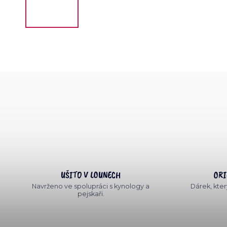
UŠITO V LOUNECH
ORI
Navrženo ve spolupráci s kynology a
Dárek, který
pejskaři.