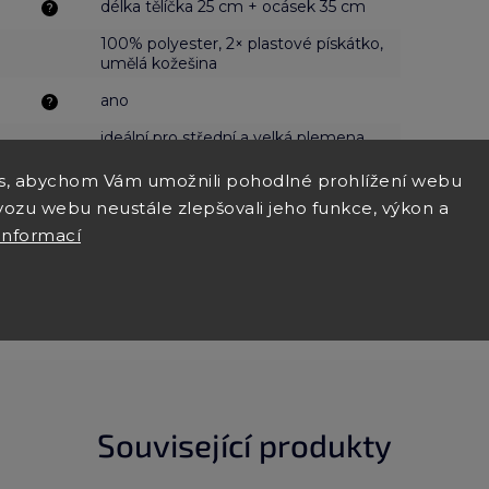
délka tělíčka 25 cm + ocásek 35 cm
?
100% polyester, 2× plastové pískátko,
umělá kožešina
ano
?
ideální pro střední a velká plemena
psů (manchester, vlkodav, výmar,
pudl ad.)
s, abychom Vám umožnili pohodlné prohlížení webu
Perte maximálně na 30 °C bez
vozu webu neustále zlepšovali jeho funkce, výkon a
aviváže, nesušte v sušičce a
informací
nežehlete, váš pejsek by to stejně
neocenil.
Související produkty