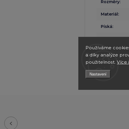
Rozměry
:
Materiál
:
Píská
:
Plemena
:
Používáme cookie
a díky analýze pro
použitelnost.
Více 
Údržba
:
Nastavení
Previous