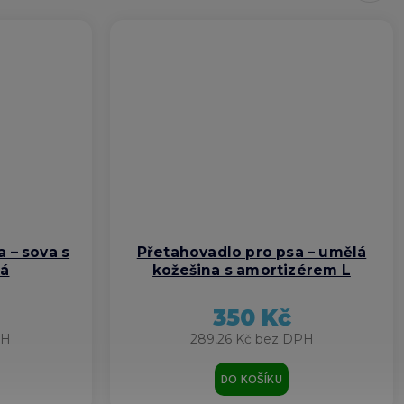
a – sova s
Přetahovadlo pro psa – umělá
rá
kožešina s amortizérem L
350 Kč
PH
289,26 Kč bez DPH
DO KOŠÍKU