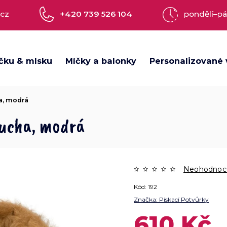
.cz
+420 739 526 104
pondělí–pá
čku & mlsku
Míčky a balonky
Personalizované 
ha, modrá
tucha, modrá
Neohodnoc
Kód:
192
Značka:
Pískací Potvůrky
610 Kč