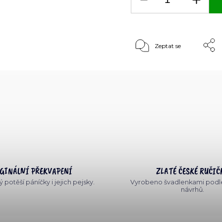
Zeptat se
GINÁLNÍ PŘEKVAPENÍ
ZLATÉ ČESKÉ RUČIČ
 potěší páníčky i jejich pejsky.
Vyrobeno švadlenkami podle
návrhů.