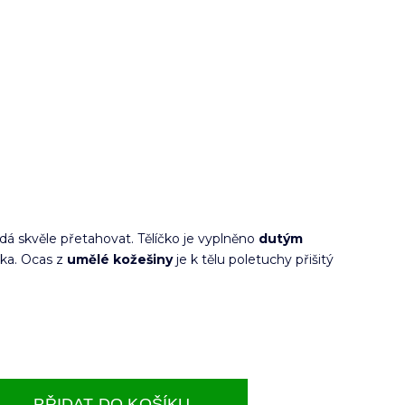
dá skvěle přetahovat. Tělíčko je vyplněno
dutým
ka. Ocas z
umělé kožešiny
je k tělu poletuchy přišitý
PŘIDAT DO KOŠÍKU