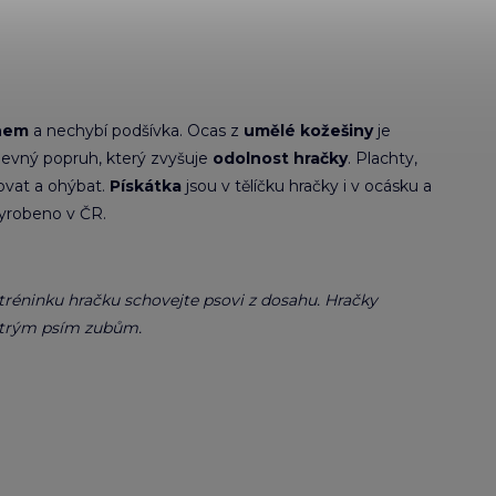
nem
a nechybí podšívka. Ocas z
umělé kožešiny
je
i pevný popruh, který zvyšuje
odolnost hračky
. Plachty,
rovat a ohýbat.
Pískátka
jsou v tělíčku hračky i v ocásku a
Vyrobeno v ČR.
 tréninku hračku schovejte psovi z dosahu. Hračky
 ostrým psím zubům.