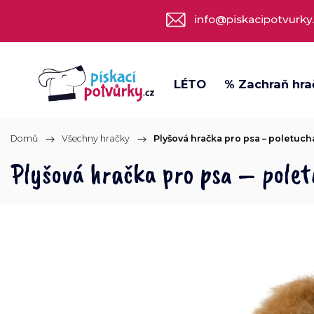
info@piskacipotvurky
LÉTO
% Zachraň hra
Domů
/
Všechny hračky
/
Plyšová hračka pro psa – poletuc
Plyšová hračka pro psa – pole