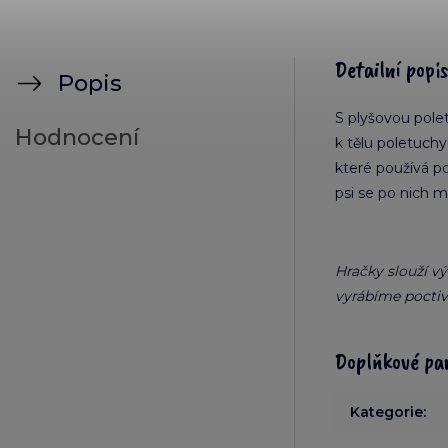
Detailní popi
Popis
S plyšovou pole
Hodnocení
k tělu poletuchy
které používá po
psi se po nich 
Hračky slouží v
vyrábíme poctiv
Doplňkové pa
Kategorie
: