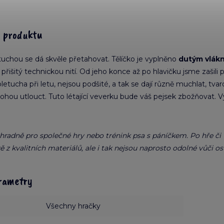
s produktu
tuchou se dá skvěle přetahovat. Tělíčko je vyplněno
dutým vlák
 přišitý technickou nití. Od jeho konce až po hlavičku jsme zašil
letucha při letu, nejsou podšité, a tak se dají různě muchlat, tva
mohou utlouct. Tuto létající veverku bude váš pejsek zbožňovat. 
ýhradně pro společné hry nebo trénink psa s páníčkem. Po hře či
ě z kvalitních materiálů, ale i tak nejsou naprosto odolné vůči
rametry
Všechny hračky