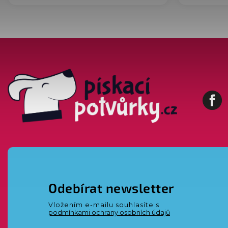
Fa
Odebírat newsletter
Vložením e-mailu souhlasíte s
podmínkami ochrany osobních údajů