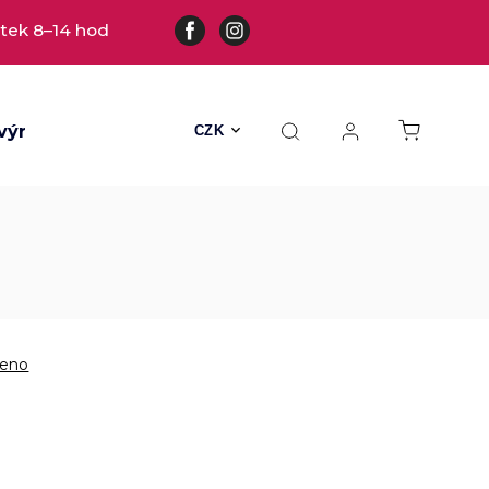
tek 8–14 hod
výrobky
Všechny hračky
Hračky s kožešinou
CZK
eno