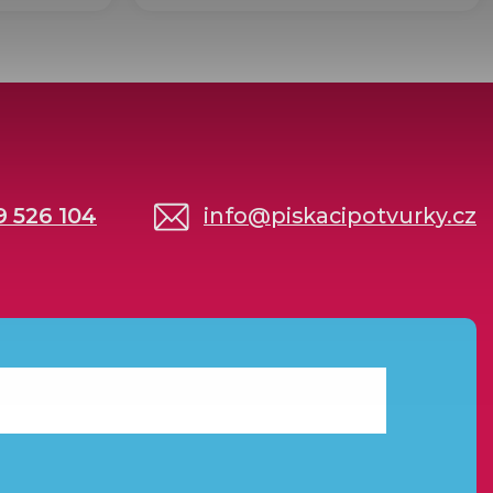
9 526 104
info
@
piskacipotvurky.cz