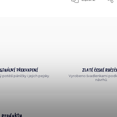
GINÁLNÍ PŘEKVAPENÍ
ZLATÉ ČESKÉ RUČIČ
 potěší páníčky i jejich pejsky.
Vyrobeno švadlenkami podle
návrhů.
s produktu