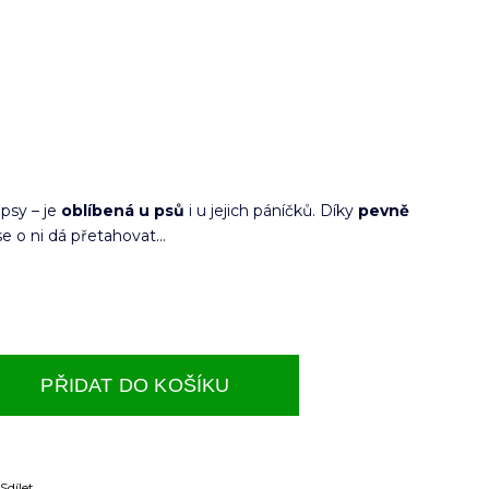
 psy – je
oblíbená u psů
i u jejich páníčků. Díky
pevně
se o ni dá přetahovat...
PŘIDAT DO KOŠÍKU
Sdílet