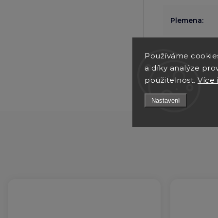
Plemena
:
Údržba
:
Používáme cookie
a díky analýze pro
použitelnost.
Více 
Nastavení