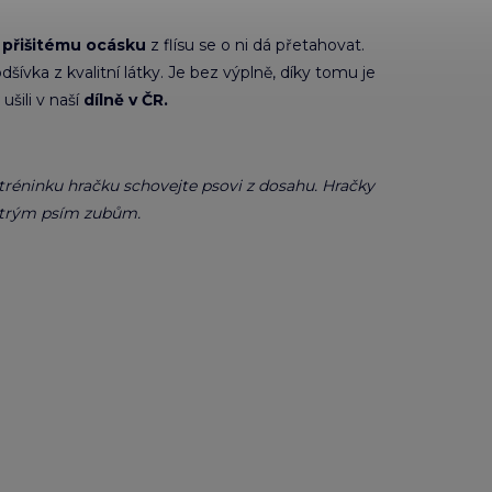
 přišitému ocásku
z flísu se o ni dá přetahovat.
ívka z kvalitní látky. Je bez výplně, díky tomu je
šili v naší
dílně v ČR.
 tréninku hračku schovejte psovi z dosahu. Hračky
 ostrým psím zubům.