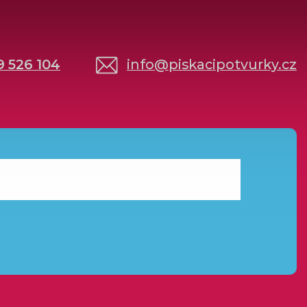
9 526 104
info
@
piskacipotvurky.cz