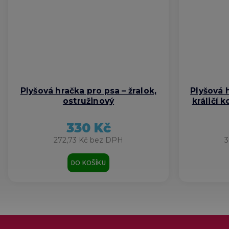
Plyšová hračka pro psa – žralok,
Plyšová 
ostružinový
králičí 
330 Kč
272,73 Kč bez DPH
3
DO KOŠÍKU