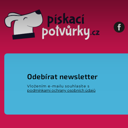
Fa
Odebírat newsletter
Vložením e-mailu souhlasíte s
podmínkami ochrany osobních údajů