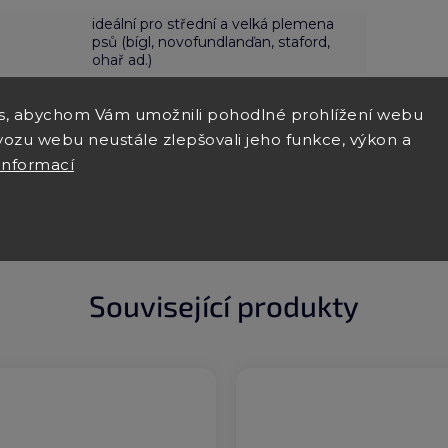
ideální pro střední a velká plemena
psů (bígl, novofundlanďan, staford,
ohař ad.)
Perte maximálně na 30 °C bez
aviváže, nesušte v sušičce a
s, abychom Vám umožnili pohodlné prohlížení webu
nežehlete, váš pejsek by to stejně
vozu webu neustále zlepšovali jeho funkce, výkon a
neocenil.
informací
Související produkty