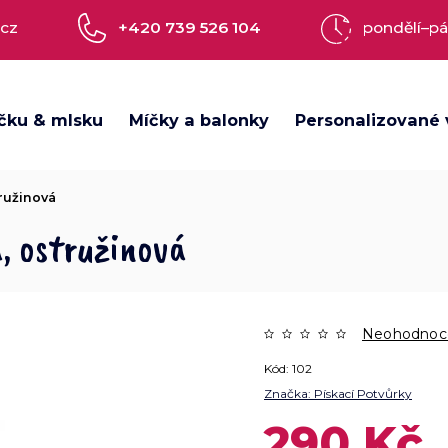
.cz
+420 739 526 104
pondělí–pá
čku & mlsku
Míčky a balonky
Personalizované 
tružinová
, ostružinová
Neohodnoc
Kód:
102
Značka:
Pískací Potvůrky
290 Kč