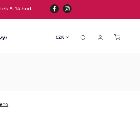
tek 8–14 hod
výrobky
Všechny hračky
Hračky s kožešinou
CZK
eno