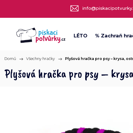
info@piskacipotvurky
LÉTO
% Zachraň hra
Domů
/
Všechny hračky
/
Plyšová hračka pro psy – krysa, os
Plyšová hračka pro psy – krysa