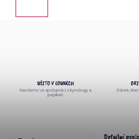
UŠITO V LOUNECH
ORI
Navrženo ve spolupráci s kynology a
Dárek, který
pejskaři.
Detailní popi