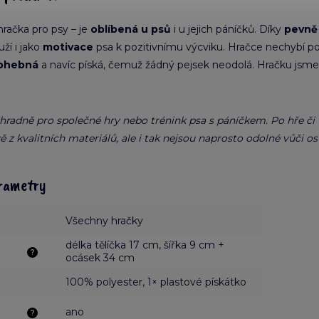
hračka pro psy – je
oblíbená u psů
i u jejich páníčků. Díky
pevně
ží i jako
motivace
psa k pozitivnímu výcviku. Hračce nechybí podš
 ohebná
a navíc píská, čemuž žádný pejsek neodolá. Hračku jsme u
ýhradně pro společné hry nebo trénink psa s páníčkem. Po hře či
ě z kvalitních materiálů, ale i tak nejsou naprosto odolné vůči
rametry
Všechny hračky
délka tělíčka 17 cm, šířka 9 cm +
?
ocásek 34 cm
100% polyester, 1× plastové pískátko
ano
?