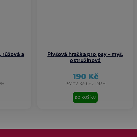
, růžová a
Plyšová hračka pro psy – myš,
ostružinová
190 Kč
PH
157,02 Kč bez DPH
DO KOŠÍKU