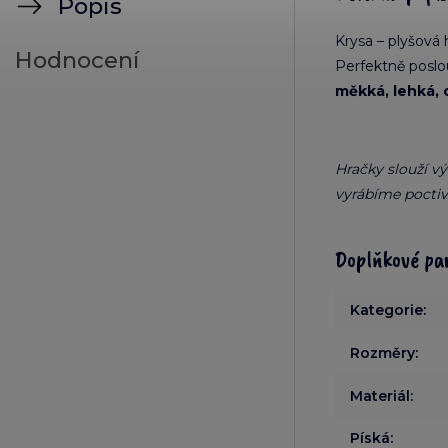
Popis
Krysa – plyšová 
Hodnocení
Perfektně poslou
měkká, lehká,
Hračky slouží v
vyrábíme poctiv
Doplňkové pa
Kategorie
:
Rozměry
:
Materiál
:
Píská
: