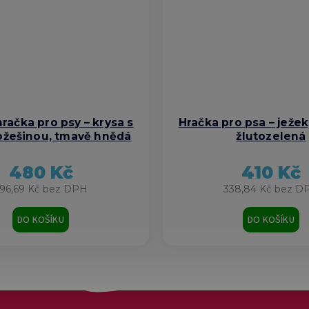
hračka pro psy – krysa s
Hračka pro psa – ježek
kožešinou, tmavě hnědá
žlutozelená
480 Kč
410 Kč
96,69 Kč bez DPH
338,84 Kč bez D
DO KOŠÍKU
DO KOŠÍKU