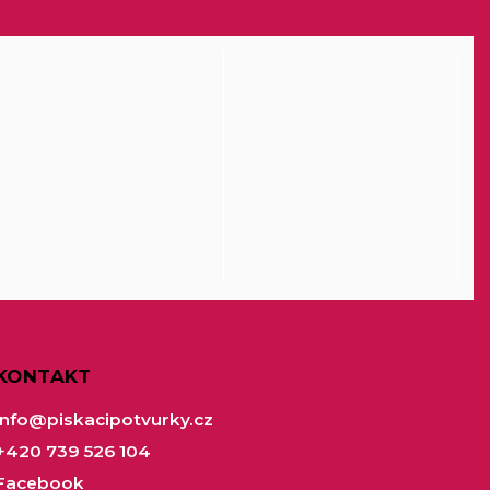
KONTAKT
info
@
piskacipotvurky.cz
+420 739 526 104
Facebook