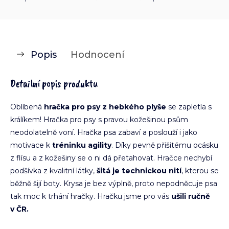
Popis
Hodnocení
Detailní popis produktu
Oblíbená
hračka pro psy z hebkého plyše
se zapletla s
králíkem! Hračka pro psy s pravou kožešinou psům
neodolatelně voní. Hračka psa zabaví a poslouží i jako
motivace k
tréninku agility
. Díky pevně přišitému ocásku
z flísu a z kožešiny se o ni dá přetahovat. Hračce nechybí
podšívka z kvalitní látky,
šitá je technickou nití
, kterou se
běžně šijí boty. Krysa je bez výplně, proto nepodněcuje psa
tak moc k trhání hračky. Hračku jsme pro vás
ušili ručně
v ČR.