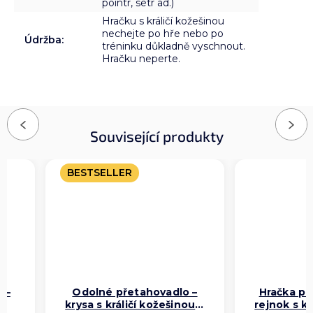
pointr, setr ad.)
Hračku s králičí kožešinou
nechejte po hře nebo po
Údržba
:
tréninku důkladně vyschnout.
Hračku neperte.
Previous
Next
Související produkty
BESTSELLER
 –
Odolné přetahovadlo –
Hračka pr
krysa s králičí kožešinou a
rejnok s kr