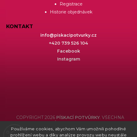
Registrace
Historie objednávek
KONTAKT
info
@
piskacipotvurky.cz
+420 739 526 104
Facebook
Instagram
COPYRIGHT 2026
PÍSKACÍ POTVŮRKY
. VŠECHNA
PRÁVA VYHRAZENA.
Používáme cookies, abychom Vám umožnili pohodlné
Grafický návrh vytvořil a nakódoval
Shoptak.cz
prohlížení webu a díky analýze provozu webu neustále