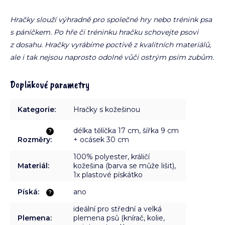
Hračky slouží výhradně pro společné hry nebo trénink psa
s páníčkem. Po hře či tréninku hračku schovejte psovi
z dosahu. Hračky vyrábíme poctivě z kvalitních materiálů,
ale i tak nejsou naprosto odolné vůči ostrým psím zubům.
Doplňkové parametry
Kategorie
:
Hračky s kožešinou
délka tělíčka 17 cm, šířka 9 cm
?
Rozměry
:
+ ocásek 30 cm
100% polyester, králičí
Materiál
:
kožešina (barva se může lišit),
1x plastové pískátko
Píská
:
ano
?
ideální pro střední a velká
Plemena
:
plemena psů (knírač, kolie,