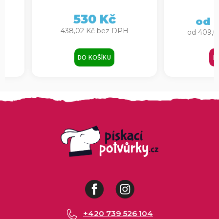
flísem, růžová
růžov
530 Kč
4
od
438,02 Kč bez DPH
od 409,0
DO KOŠÍKU
D
Facebook
Instagram
+420 739 526 104