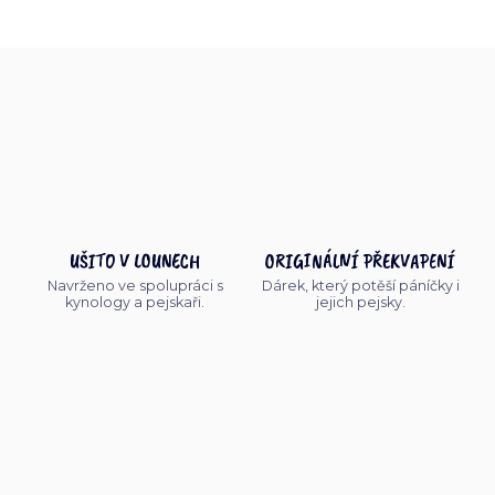
UŠITO V LOUNECH
ORIGINÁLNÍ PŘEKVAPENÍ
Navrženo ve spolupráci s
Dárek, který potěší páníčky i
kynology a pejskaři.
jejich pejsky.