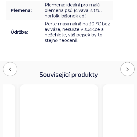
Plemena: ideální pro malá
Plemena
:
plemena psů (čivava, šitzu,
norfolk, bišonek ad.)
Perte maximálně na 30 °C bez
aviváže, nesušte v sušičce a
Údržba
:
nežehlete, váš pejsek by to
stejně neocenil.
Previous
Next
Související produkty