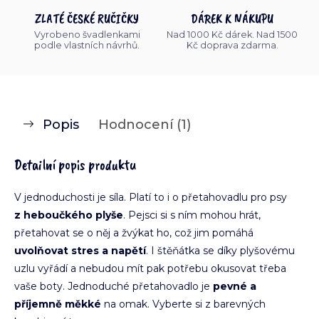
ZLATÉ ČESKÉ RUČIČKY
DÁREK K NÁKUPU
Vyrobeno švadlenkami
Nad 1000 Kč dárek. Nad 1500
podle vlastních návrhů.
Kč doprava zdarma.
Popis
Hodnocení (1)
Detailní popis produktu
V jednoduchosti je síla. Platí to i o přetahovadlu pro psy
z heboučkého plyše
. Pejsci si s ním mohou hrát,
přetahovat se o něj a žvýkat ho, což jim pomáhá
uvolňovat stres a napětí
. I štěňátka se díky plyšovému
uzlu vyřádí a nebudou mít pak potřebu okusovat třeba
vaše boty. Jednoduché přetahovadlo je
pevné a
příjemně měkké
na omak. Vyberte si z barevných