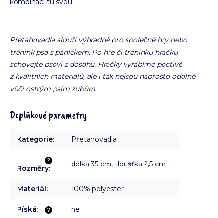
kombinací tu svou.
Přetahovadla slouží výhradně pro společné hry nebo
trénink psa s páníčkem. Po hře či tréninku hračku
schovejte psovi z dosahu. Hračky vyrábíme poctivě
z kvalitních materiálů, ale i tak nejsou naprosto odolné
vůči ostrým psím zubům.
Doplňkové parametry
Kategorie
:
Přetahovadla
?
délka 35 cm, tloušťka 2,5 cm
Rozměry
:
Materiál
:
100% polyester
Píská
:
ne
?