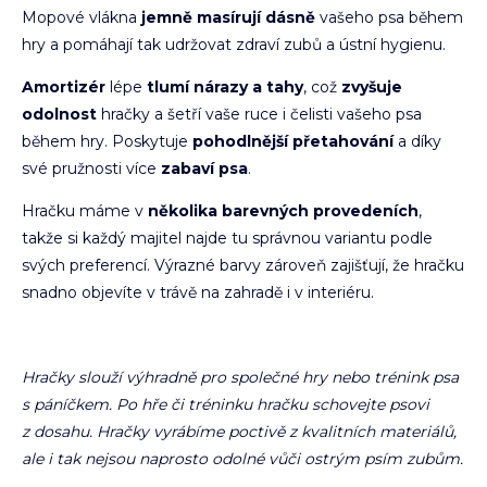
Mopové vlákna
jemně masírují dásně
vašeho psa během
hry a pomáhají tak udržovat zdraví zubů a ústní hygienu.
Amortizér
lépe
tlumí nárazy a tahy
, což
zvyšuje
odolnost
hračky a šetří vaše ruce i čelisti vašeho psa
během hry. Poskytuje
pohodlnější přetahování
a díky
své pružnosti více
zabaví psa
.
Hračku máme v
několika barevných provedeních
,
takže si každý majitel najde tu správnou variantu podle
svých preferencí. Výrazné barvy zároveň zajišťují, že hračku
snadno objevíte v trávě na zahradě i v interiéru.
Hračky slouží výhradně pro společné hry nebo trénink psa
s páníčkem. Po hře či tréninku hračku schovejte psovi
z dosahu. Hračky vyrábíme poctivě z kvalitních materiálů,
ale i tak nejsou naprosto odolné vůči ostrým psím zubům.