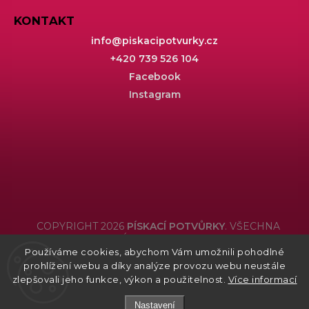
KONTAKT
info
@
piskacipotvurky.cz
+420 739 526 104
Facebook
Instagram
COPYRIGHT 2026
PÍSKACÍ POTVŮRKY
. VŠECHNA
PRÁVA VYHRAZENA.
Používáme cookies, abychom Vám umožnili pohodlné
Grafický návrh vytvořil a nakódoval
Shoptak.cz
prohlížení webu a díky analýze provozu webu neustále
zlepšovali jeho funkce, výkon a použitelnost.
Více informací
Nastavení