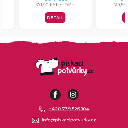
371,90 Kč bez DPH
619,83 Kč bez DPH
DETAIL
DETAIL
Facebook
Instagram
+420 739 526 104
info
@
piskacipotvurky.cz