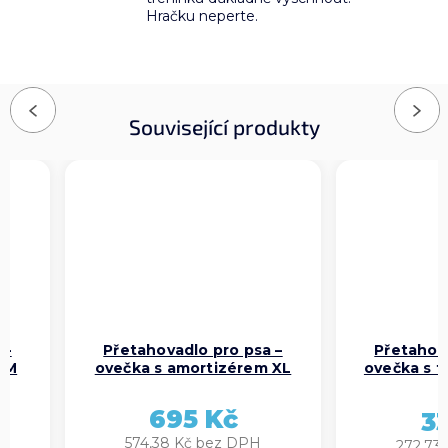
Hračku neperte.
Previous
Next
Související produkty
Přetahovadlo pro psa –
Přetahovadlo pro
ovečka s amortizérem XL
ovečka s flísovou 
80 cm
695 Kč
330 Kč
574,38 Kč bez DPH
272,73 Kč bez