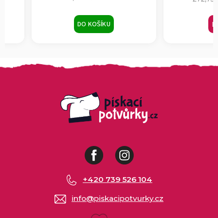
DO KOŠÍKU
DETAIL
Facebook
Instagram
+420 739 526 104
info
@
piskacipotvurky.cz