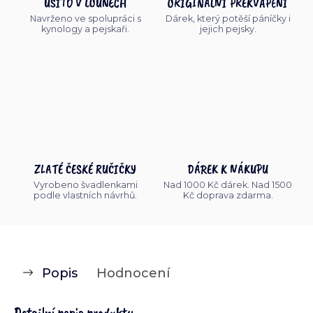
UŠITO V LOUNECH
ORIGINÁLNÍ PŘEKVAPENÍ
Navrženo ve spolupráci s
Dárek, který potěší páníčky i
kynology a pejskaři.
jejich pejsky.
ZLATÉ ČESKÉ RUČIČKY
DÁREK K NÁKUPU
Vyrobeno švadlenkami
Nad 1000 Kč dárek. Nad 1500
podle vlastních návrhů.
Kč doprava zdarma.
Popis
Hodnocení
Detailní popis produktu