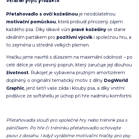
Přetahovadlo s ovčí kožešinou
je neodolatelnou
motivační pomůckou
, která probudí přirozený zájem
každého psa. Díky lákavé vůni
pravé kožešiny
se stane
ideálním parťákem pro
pozitivní výcvik
i společnou hru, a
to zejména u středně velkých plemen.
Hračku jsme navrhli s důrazem na maximální odolnost – po
celé délce je všit pevný popruh, který zaručuje její dlouhou
životnost
. Rukojeť je vybavena pružným amortizérem
doplněný o originální tematický motiv z dílny
DogWorld
Graphic
, jenž šetří vaše záda i klouby psa, a díky vnitřní
podšívce ze softshellu je úchop při hře nadmíru komfortní.
Přetahovadla slouží pro společné hry nebo trénink psa s
páníčkem. Po hře či tréninku přetahovadlo schovejte
psovi z dosahu. I když vyrábíme motivační hračky pro psy