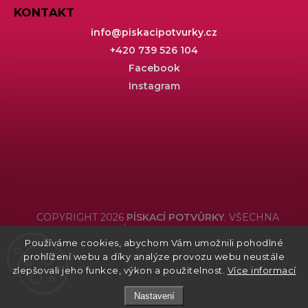
KONTAKT
info
@
piskacipotvurky.cz
+420 739 526 104
Facebook
Instagram
COPYRIGHT 2026
PÍSKACÍ POTVŮRKY
. VŠECHNA
PRÁVA VYHRAZENA.
Používáme cookies, abychom Vám umožnili pohodlné
Grafický návrh vytvořil a nakódoval
Shoptak.cz
prohlížení webu a díky analýze provozu webu neustále
zlepšovali jeho funkce, výkon a použitelnost.
Více informací
Nastavení