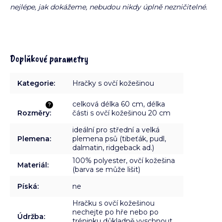
nejlépe, jak dokážeme, nebudou nikdy úplně nezničitelné.
Doplňkové parametry
Kategorie
:
Hračky s ovčí kožešinou
celková délka 60 cm, délka
?
Rozměry
:
části s ovčí kožešinou 20 cm
ideální pro střední a velká
Plemena
:
plemena psů (tibeťák, pudl,
dalmatin, ridgeback ad.)
100% polyester, ovčí kožešina
Materiál
:
(barva se může lišit)
Píská
:
ne
Hračku s ovčí kožešinou
nechejte po hře nebo po
Údržba
:
tréninku důkladně vyschnout.