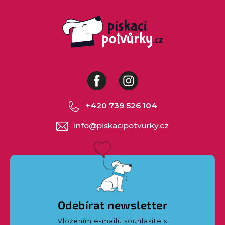
Facebook
Instagram
+420 739 526 104
info
@
piskacipotvurky.cz
Odebírat newsletter
Vložením e-mailu souhlasíte s