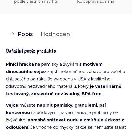
podle vlastních návrhů.
Kč doprava zdarma.
Popis
Hodnocení
Detailní popis produktu
Plnící hračka
na pamlsky a žvýkání
s motivem
dinosauřího vejce
zajistí nekonečnou zábavu pro vašeho
chlupatého parťáka. Je vyrobena v USA z kvalitního,
zdravotně nezávadného materiálu, který
je veterinárně
testovaný, zdravotně nezávadný, BPA free
.
Vejce
můžete
naplnit pamlsky, granulemi, psí
konzervou
i arašídovým máslem. Snižuje problémy se
žvýkáním,
pomáhá snižovat nudu a zmírňuje úzkost z
odloučení
. Je vhodné do myčky, takže se nemusíte starat