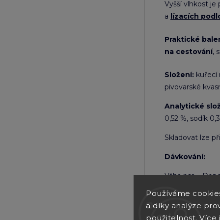
Vyšší vlhkost je
a
lízacích pod
Praktické bale
na cestování
, 
Složení:
kuřecí 
pivovarské kvasn
Analytické slo
0,52 %, sodík 0,
Skladovat lze př
Dávkování:
Váha psa – Dopo
Používáme cookie
2,5 kg - 120 g
a díky analýze pro
5 kg - 200 g
použitelnost.
Více 