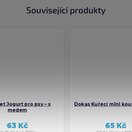
Související produkty
t Jogurt pro psy – s
Dokas Kuřecí mini kou
medem
63 Kč
65 Kč