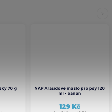
Next
sky 70 g
NAP Arašídové máslo pro psy 120
ml - banán
129 Kč