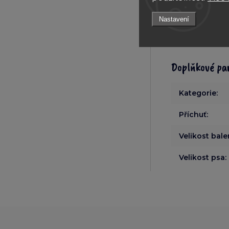
15 kg - 440 g
Nastavení
30 kg - 740 g
Doplňkové pa
Kategorie
:
Příchuť
:
Velikost bale
Velikost psa
: