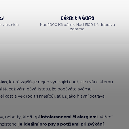
KY
DÁREK K NÁKUPU
 vlastních
Nad 1000 Kč dárek. Nad 1500 Kč doprava
zdarma.
ivo
, které zajišťuje nejen vynikající chuť, ale i vůni, kterou
alitě, což vám dává jistotu, že podáváte svému
ikost a věk (od tří měsíců), ať už jako hlavní potrava,
by, nebo ty, kteří trpí
intolerancemi či alergiemi
. Vaření
onzistenci
je ideální pro psy s potížemi při žvýkání
.