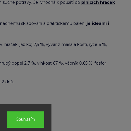
ím suché potravy. Je vhodná k použití do
plnicích hraček
y snadnému skladování a praktickému balení
je ideální i
rášek, jablko) 7,5 %, vývar z masa a kostí, rýže 6 %,
hrubý popel 2,7 %, vlhkost 67 %, vápník 0,65 %, fosfor
o 2 dnů.
Souhlasím