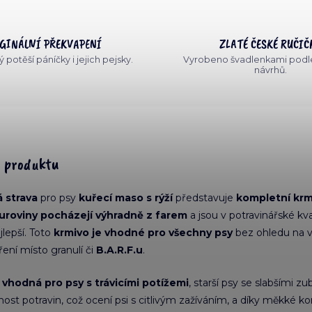
GINÁLNÍ PŘEKVAPENÍ
ZLATÉ ČESKÉ RUČIČ
 potěší páníčky i jejich pejsky.
Vyrobeno švadlenkami podle
návrhů.
s produktu
 strava
pro psy
kuřecí maso s rýží
představuje
kompletní krm
uroviny pocházejí výhradně z farem
a jsou v potravinářské kv
jlepší. Toto
krmivo je vhodné pro všechny psy
bez ohledu na vel
ení místo granulí či
B.A.R.F.u
.
e vhodná pro psy s trávicími potížemi
, starší psy se slabšími zu
lnost potravin, což ocení psi s citlivým zažíváním, a díky měkké k