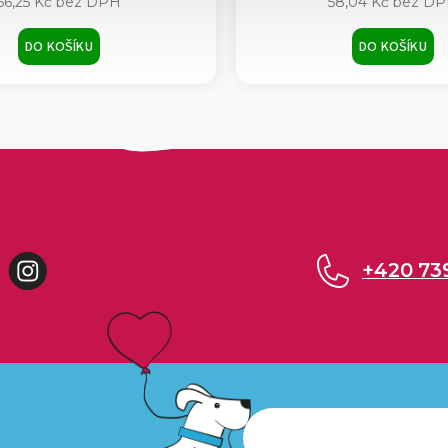
56,25 Kč bez DPH
58,04 Kč bez D
DO KOŠÍKU
DO KOŠÍKU
cebook
Instagram
+420 73