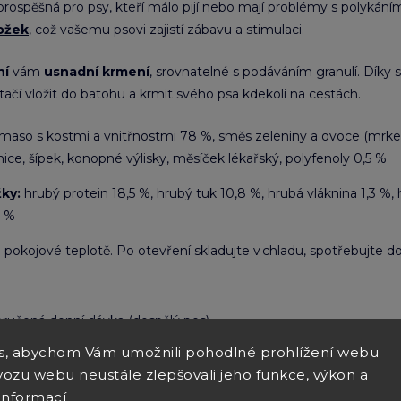
 prospěšná pro psy, kteří málo pijí nebo mají problémy s polykán
ložek
, což vašemu psovi zajistí zábavu a stimulaci.
ní
vám
usnadní krmení
, srovnatelné s podáváním granulí. Dík
stačí vložit do batohu a krmit svého psa kdekoli na cestách.
maso s kostmi a vnitřnostmi 78 %, směs zeleniny a ovoce (mrkev, h
ice, šípek, konopné výlisky, měsíček lékařský, polyfenoly 0,5 %
žky:
hrubý protein 18,5 %, hrubý tuk 10,8 %, hrubá vláknina 1,3 %, 
3 %
i pokojové teplotě. Po otevření skladujte v chladu, spotřebujte d
ručená denní dávka (dospělý pes)
s, abychom Vám umožnili pohodlné prohlížení webu
vozu webu neustále zlepšovali jeho funkce, výkon a
informací