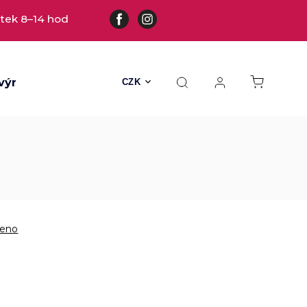
tek 8–14 hod
výrobky
Všechny hračky
Hračky s kožešinou
CZK
eno