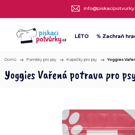
info@piskacipotvurky
LÉTO
% Zachraň hra
Domů
/
Pamlsky pro psy
/
Kapsičky pro psy
/
Yoggies Vařen
Yoggies Vařená potrava pro psy