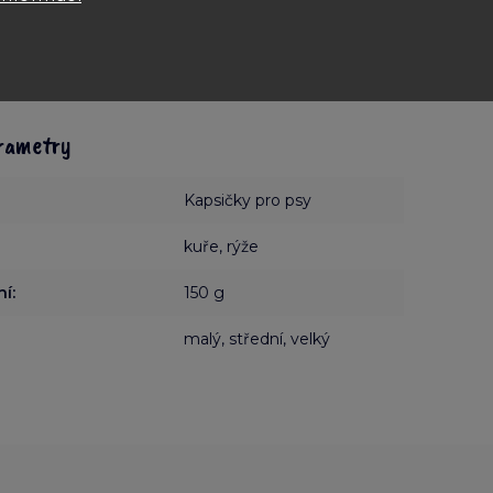
rametry
Kapsičky pro psy
kuře, rýže
ní
:
150 g
malý, střední, velký