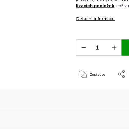
lízacích podložek
,
což va
Detailní informace
Zeptat se