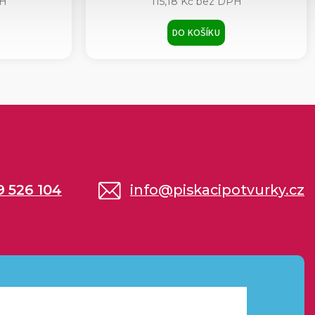
PH
115,18 Kč bez DPH
DO KOŠÍKU
9 526 104
info
@
piskacipotvurky.cz