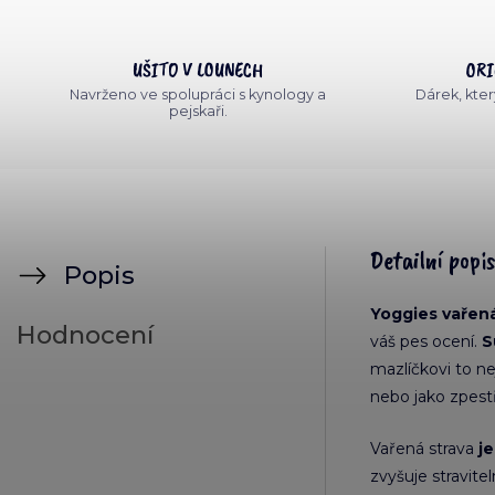
UŠITO V LOUNECH
ORI
Navrženo ve spolupráci s kynology a
Dárek, který
pejskaři.
Detailní popi
Popis
Yoggies vařená
Hodnocení
váš pes ocení.
S
mazlíčkovi to ne
nebo jako zpestř
Vařená strava
j
zvyšuje stravite