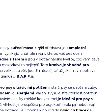
o psy
kuřecí maso s rýží
představuje
kompletní
jen vynikající chuť, ale i vůni, kterou váš pes ocení.
radně z farem
a jsou v potravinářské kvalitě, což vám dává
 mazlíčkovi to nejlepší. Toto
krmivo je vhodné pro
 velikost a věk (od tří měsíců), ať už jako hlavní potrava,
granulí či
B.A.R.F.u
.
ro psy s trávicími potížemi
, starší psy se slabšími zuby,
ancemi či alergiemi
. Vaření zvyšuje stravitelnost potravin,
ažíváním, a díky měkké konzistenci
je ideální pro psy s
ší vlhkost je prospěšná pro psy, kteří málo pijí nebo mají
hé potravy. Je vhodná k použití do
plnicích hraček
a