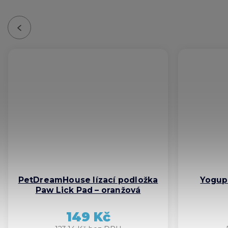
Previous
PetDreamHouse lízací podložka
Yogupe
Paw Lick Pad – oranžová
149 Kč