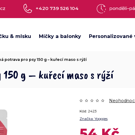
.cz
+420 739 526 104
pondělí–pá
čku & mlsku
Míčky a balonky
Personalizované 
á potrava pro psy 150 g – kuřecí maso s rýží
 150 g – kuřecí maso s rýží
Neohodnoc
Kód:
2423
Značka:
Yoggies
54 Kč