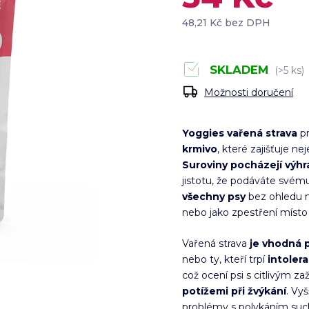
48,21 Kč bez DPH
SKLADEM
(>5 ks)
Možnosti doručení
Yoggies vařená strava
pr
krmivo
, které zajišťuje ne
Suroviny pocházejí výh
jistotu, že podáváte svému
všechny psy
bez ohledu na
nebo jako zpestření místo 
Vařená strava
je vhodná p
nebo ty, kteří trpí
intoler
což ocení psi s citlivým z
potížemi při žvýkání
. Vyš
problémy s polykáním suc