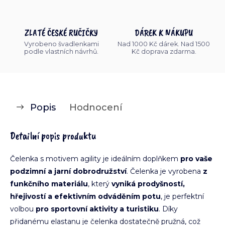
ZLATÉ ČESKÉ RUČIČKY
DÁREK K NÁKUPU
Vyrobeno švadlenkami
Nad 1000 Kč dárek. Nad 1500
podle vlastních návrhů.
Kč doprava zdarma.
Popis
Hodnocení
Detailní popis produktu
Čelenka s motivem agility je ideálním doplňkem
pro vaše
podzimní a jarní dobrodružství
. Čelenka je vyrobena
z
funkčního materiálu
, který
vyniká prodyšností,
hřejivostí a efektivním odváděním potu
, je perfektní
volbou
pro sportovní aktivity a turistiku
. Díky
přidanému elastanu je čelenka dostatečně pružná, což