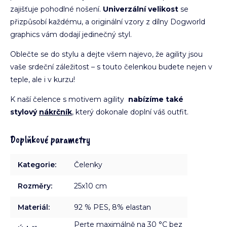
zajišťuje pohodlné nošení.
Univerzální velikost
se
přizpůsobí každému, a originální vzory z dílny Dogworld
graphics vám dodají jedinečný styl.
Oblečte se do stylu a dejte všem najevo, že agility jsou
vaše srdeční záležitost – s touto čelenkou budete nejen v
teple, ale i v kurzu!
K naší čelence s motivem agility
nabízíme také
stylový
nákrčník
, který dokonale doplní váš outfit.
Doplňkové parametry
Kategorie
:
Čelenky
Rozměry
:
25x10 cm
Materiál
:
92 % PES, 8% elastan
Perte maximálně na 30 °C bez