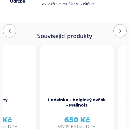
Údržba
:
aviváže, nesušte v sušičce
Previous
Next
Související produkty
Ledvinka - belgický ovčák
Ledvinka - 
- Malinois
6
650 Kč
537,19
537,19 Kč bez DPH