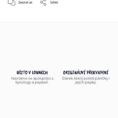
Zeptat se
Sdílet
UŠITO V LOUNECH
ORIGINÁLNÍ PŘEKVAPENÍ
Navrženo ve spolupráci s
Dárek, který potěší páníčky i
kynology a pejskaři.
jejich pejsky.