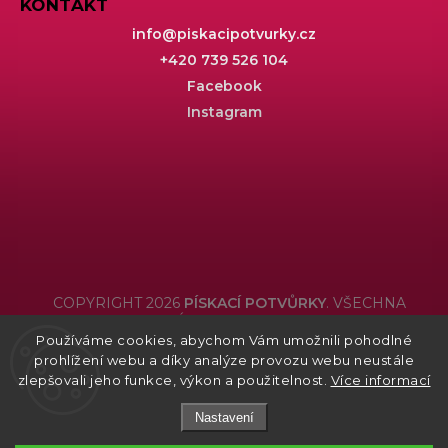
KONTAKT
info
@
piskacipotvurky.cz
+420 739 526 104
Facebook
Instagram
COPYRIGHT 2026
PÍSKACÍ POTVŮRKY
. VŠECHNA
PRÁVA VYHRAZENA.
Používáme cookies, abychom Vám umožnili pohodlné
Grafický návrh vytvořil a nakódoval
Shoptak.cz
prohlížení webu a díky analýze provozu webu neustále
zlepšovali jeho funkce, výkon a použitelnost.
Více informací
Nastavení