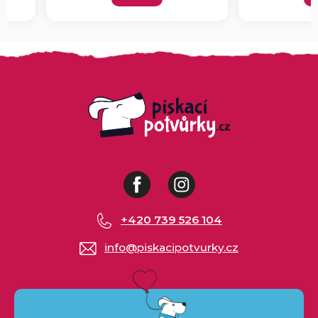
Facebook
Instagram
+420 739 526 104
info
@
piskacipotvurky.cz