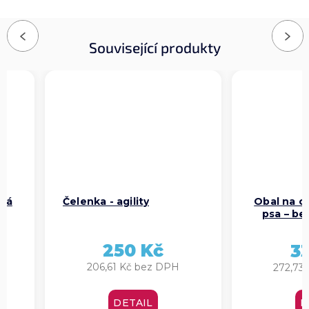
Previous
Next
Související produkty
Čelenka - agility
Obal na očko
psa – belgic
Malin
250 Kč
330
206,61 Kč bez DPH
272,73 Kč
DETAIL
DETA