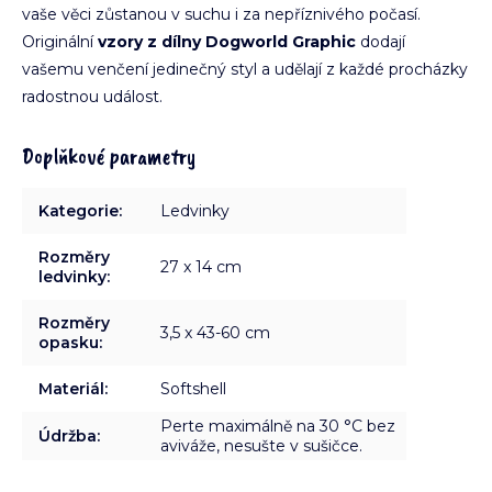
vaše věci zůstanou v suchu i za nepříznivého počasí.
Originální
vzory z dílny Dogworld Graphic
dodají
vašemu venčení jedinečný styl a udělají z každé procházky
radostnou událost.
Doplňkové parametry
Kategorie
:
Ledvinky
Rozměry
27 x 14 cm
ledvinky
:
Rozměry
3,5 x 43-60 cm
opasku
:
Materiál
:
Softshell
Perte maximálně na 30 °C bez
Údržba
:
aviváže, nesušte v sušičce.