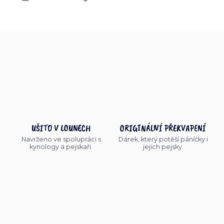
UŠITO V LOUNECH
ORIGINÁLNÍ PŘEKVAPENÍ
Navrženo ve spolupráci s
Dárek, který potěší páníčky i
kynology a pejskaři.
jejich pejsky.