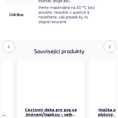
bobtail, doga ad.)
Perte maximálně na 30 °C bez
aviváže, nesušte v sušičce a
Údržba
:
nežehlete, váš pejsek by to
stejně neocenil.
Previous
Next
Související produkty
Cestovní deka pro psa se
Hračka pr
k,
jménem/tlapkou – velká,
plyšový, 