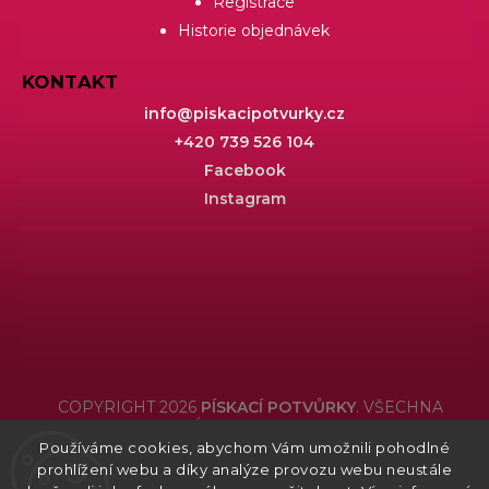
Registrace
Historie objednávek
KONTAKT
info
@
piskacipotvurky.cz
+420 739 526 104
Facebook
Instagram
COPYRIGHT 2026
PÍSKACÍ POTVŮRKY
. VŠECHNA
PRÁVA VYHRAZENA.
Používáme cookies, abychom Vám umožnili pohodlné
Grafický návrh vytvořil a nakódoval
Shoptak.cz
prohlížení webu a díky analýze provozu webu neustále