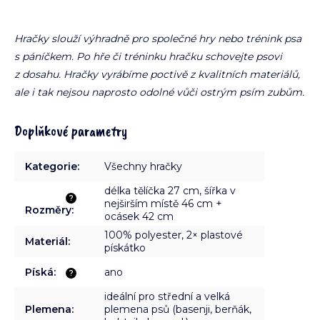
Hračky slouží výhradně pro společné hry nebo trénink psa
s páníčkem. Po hře či tréninku hračku schovejte psovi
z dosahu. Hračky vyrábíme poctivě z kvalitních materiálů,
ale i tak nejsou naprosto odolné vůči ostrým psím zubům.
Doplňkové parametry
Kategorie
:
Všechny hračky
délka tělíčka 27 cm, šířka v
?
nejširším místě 46 cm +
Rozměry
:
ocásek 42 cm
100% polyester, 2× plastové
Materiál
:
pískátko
Píská
:
ano
?
ideální pro střední a velká
Plemena
:
plemena psů (basenji, berňák,