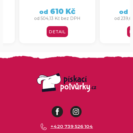
100 × 70 cm
610 Kč
2
od
od
od 504,13 Kč bez DPH
od 239,
DETAIL
D
Facebook
Instagram
+420 739 526 104