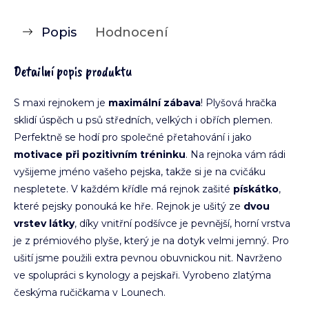
Popis
Hodnocení
Detailní popis produktu
S maxi rejnokem je
maximální zábava
! Plyšová hračka
sklidí úspěch u psů středních, velkých i obřích plemen.
Perfektně se hodí pro společné přetahování i jako
motivace při pozitivním tréninku
. Na rejnoka vám rádi
vyšijeme jméno vašeho pejska, takže si je na cvičáku
nespletete. V každém křídle má rejnok zašité
pískátko
,
které pejsky ponouká ke hře. Rejnok je ušitý ze
dvou
vrstev látky
, díky vnitřní podšívce je pevnější, horní vrstva
je z prémiového plyše, který je na dotyk velmi jemný. Pro
ušití jsme použili extra pevnou obuvnickou nit. Navrženo
ve spolupráci s kynology a pejskaři. Vyrobeno zlatýma
českýma ručičkama v Lounech.