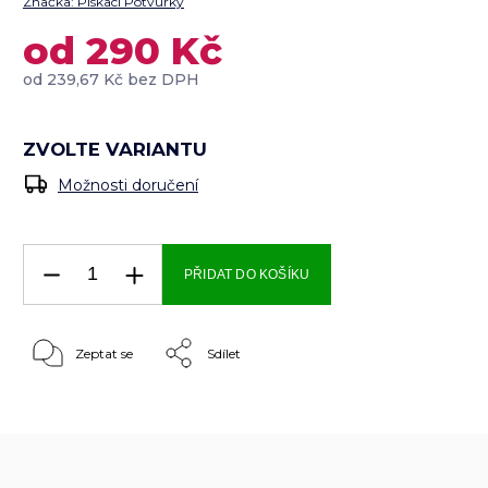
Značka:
Pískací Potvůrky
od
290 Kč
od
239,67 Kč
bez DPH
ZVOLTE VARIANTU
Možnosti doručení
PŘIDAT DO KOŠÍKU
Zeptat se
Sdílet