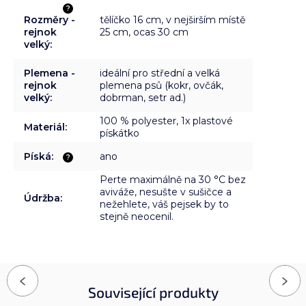
?
Rozměry -
tělíčko 16 cm, v nejširším místě
rejnok
25 cm, ocas 30 cm
velký
:
Plemena -
ideální pro střední a velká
rejnok
plemena psů (kokr, ovčák,
velký
:
dobrman, setr ad.)
100 % polyester, 1x plastové
Materiál
:
pískátko
Píská
:
ano
?
Perte maximálně na 30 °C bez
aviváže, nesušte v sušičce a
Údržba
:
nežehlete, váš pejsek by to
stejně neocenil.
Previous
Next
Související produkty