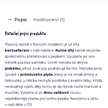
Popis
Hodnocení (1)
Detailní popis produktu
Plyšový rejnok s flísovým ocáskem je už léta
bestsellerem
v naší nabídce.
Ručně šitý
rejnok slouží ke
společnému přetahování s pejskem. Využijete jej i pro
trénink psa bez pamlsků. Uvnitř rejnoka se skrývá
pískátko
, jehož zvuk psy podněcuje ke hře. Rejnoka jsme
vyrobili z
prémiového plyše
, který je na omak jemný a
heboučký, u tělíčka nechybí podšívka z kvalitní látky. Křídla
neobsahují výplň, díky tomu se dá rejnok různě tvarovat a
muchlat. Vyberte si ze
dvou velikostí
novou
nejoblíbenější hračku pro svého pejska. Navrženo a ušito
v naší dílně v ČR.