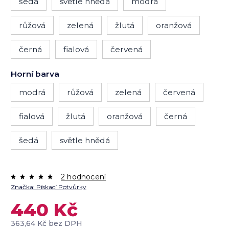
šedá
světle hnědá
modrá
růžová
zelená
žlutá
oranžová
černá
fialová
červená
Horní barva
modrá
růžová
zelená
červená
fialová
žlutá
oranžová
černá
šedá
světle hnědá
2 hodnocení
Značka:
Pískací Potvůrky
440 Kč
363,64 Kč bez DPH