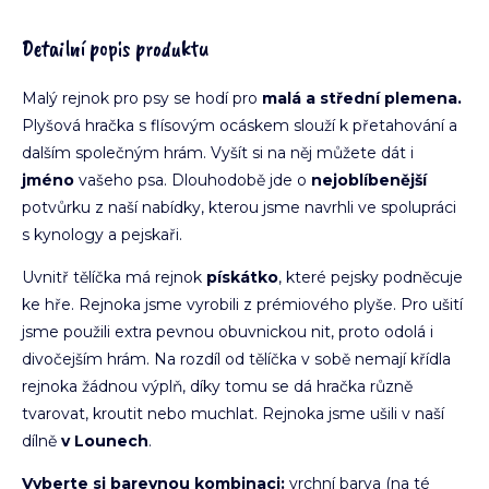
Detailní popis produktu
Malý rejnok pro psy se hodí pro
malá a střední plemena.
Plyšová hračka s flísovým ocáskem slouží k přetahování a
dalším společným hrám. Vyšít si na něj můžete dát i
jméno
vašeho psa. Dlouhodobě jde o
nejoblíbenější
potvůrku z naší nabídky, kterou jsme navrhli ve spolupráci
s kynology a pejskaři.
Uvnitř tělíčka má rejnok
pískátko
, které pejsky podněcuje
ke hře. Rejnoka jsme vyrobili z prémiového plyše. Pro ušití
jsme použili extra pevnou obuvnickou nit, proto odolá i
divočejším hrám. Na rozdíl od tělíčka v sobě nemají křídla
rejnoka žádnou výplň, díky tomu se dá hračka různě
tvarovat, kroutit nebo muchlat. Rejnoka jsme ušili v naší
dílně
v Lounech
.
Vyberte si barevnou kombinaci:
vrchní barva (na té