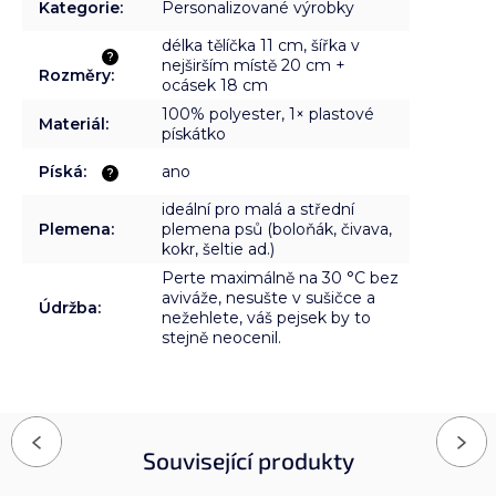
Kategorie
:
Personalizované výrobky
délka tělíčka 11 cm, šířka v
?
nejširším místě 20 cm +
Rozměry
:
ocásek 18 cm
100% polyester, 1× plastové
Materiál
:
pískátko
Píská
:
ano
?
ideální pro malá a střední
Plemena
:
plemena psů (boloňák, čivava,
kokr, šeltie ad.)
Perte maximálně na 30 °C bez
aviváže, nesušte v sušičce a
Údržba
:
nežehlete, váš pejsek by to
stejně neocenil.
Previous
Next
Související produkty