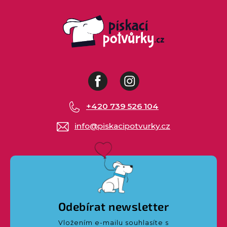
Facebook
Instagram
+420 739 526 104
info
@
piskacipotvurky.cz
Odebírat newsletter
Vložením e-mailu souhlasíte s