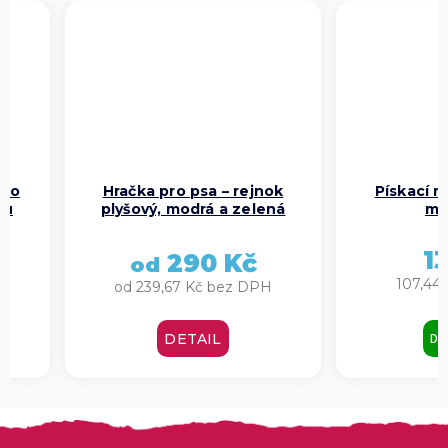
– rejnok
Pískací míček pro psa –
Plyš
a zelená
mini, 5 cm
se j
130 Kč
Kč
107,44 Kč bez DPH
ez DPH
3
DO KOŠÍKU