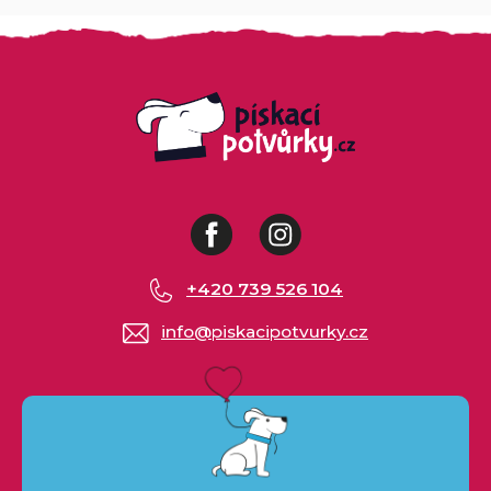
Facebook
Instagram
+420 739 526 104
info
@
piskacipotvurky.cz