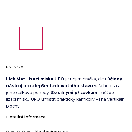
Kód:
2320
LickiMat Lízací miska UFO
je nejen hračka, ale i
účinný
nástroj pro zlepšení zdravotního stavu
vašeho psa a
jeho celkové pohody.
Se silnými přísavkami
můžete
lízací misku UFO umístit prakticky kamkoliv – i na vertikální
plochy.
Detailní informace
Neohodnoceno