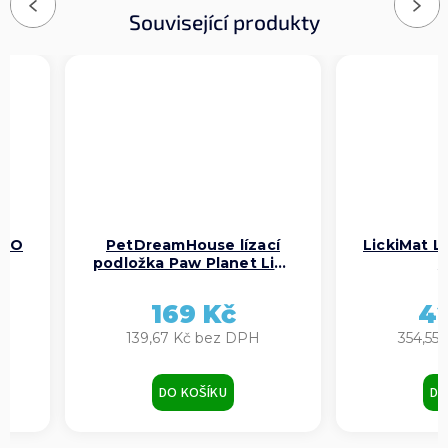
Previous
Next
Související produkty
UFO
PetDreamHouse lízací
LickiMat L
podložka Paw Planet Lick
r
Pad – světle růžová
169 Kč
4
139,67 Kč bez DPH
354,55
DO KOŠÍKU
DO