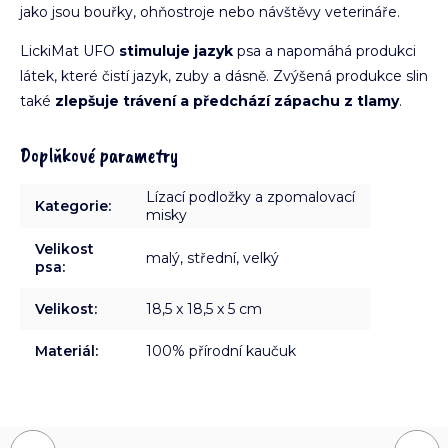
jako jsou bouřky, ohňostroje nebo návštěvy veterináře.
LickiMat UFO
stimuluje jazyk
psa a napomáhá produkci
látek, které čistí jazyk, zuby a dásně. Zvýšená produkce slin
také
zlepšuje trávení a předchází zápachu z tlamy
.
Doplňkové parametry
Lízací podložky a zpomalovací
Kategorie
:
misky
Velikost
malý, střední, velký
psa
:
Velikost
:
18,5 x 18,5 x 5 cm
Materiál
:
100% přírodní kaučuk