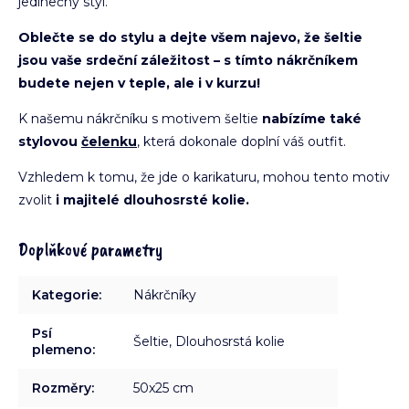
jedinečný styl.
Oblečte se do stylu a dejte všem najevo, že šeltie
jsou vaše srdeční záležitost – s tímto nákrčníkem
budete nejen v teple, ale i v kurzu!
K našemu nákrčníku s motivem šeltie
nabízíme také
stylovou
čelenku
, která dokonale doplní váš outfit.
Vzhledem k tomu, že jde o karikaturu, mohou tento motiv
zvolit
i majitelé dlouhosrsté kolie.
Doplňkové parametry
Kategorie
:
Nákrčníky
Psí
Šeltie, Dlouhosrstá kolie
plemeno
:
Rozměry
:
50x25 cm