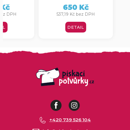
 Kč
650 Kč
 bez DPH
537,19 Kč bez DPH
IL
DETAIL
Facebook
Instagram
+420 739 526 104