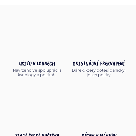
UŠITO V LOUNECH
ORIGINÁLNÍ PŘEKVAPENÍ
Navrženo ve spolupráci s
Dárek, který potěší páníčky i
kynology a pejskaři.
jejich pejsky.
ZLATÉ ČESKÉ RUČIČKY
DÁREK K NÁKUPU