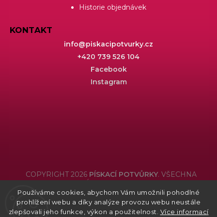
Historie objednávek
KONTAKT
info
@
piskacipotvurky.cz
+420 739 526 104
Facebook
Instagram
COPYRIGHT 2026
PÍSKACÍ POTVŮRKY
. VŠECHNA
PRÁVA VYHRAZENA.
Používáme cookies, abychom Vám umožnili pohodlné
Grafický návrh vytvořil a nakódoval
Shoptak.cz
prohlížení webu a díky analýze provozu webu neustále
zlepšovali jeho funkce, výkon a použitelnost.
Více informací