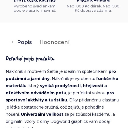
Vyrobeno švadlenkami
Nad 1000 Kč dárek. Nad 1500
podle vlastních návrhů.
Kč doprava zdarma.
Popis
Hodnocení
Detailní popis produktu
Nákrčník s motivem Šeltie je ideálním společníkem
pro
podzimní a jarní dny.
Nákrčník je vyroben
z funkčního
materiálu
, který
vyniká prodyšností, hřejivostí a
efektivním odváděním potu
, je perfektní volbou
pro
sportovní aktivity a turistiku
. Díky přidanému elastanu
je látka dostatečně pružná, což zajišťuje pohodlné
nošení.
Univerzální velikost
se přizpůsobí každému, a
originální vzory z dílny Dogworld graphics vám dodají