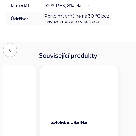
Materiál
:
92 % PES, 8% elastan
Perte maximálně na 30 °C bez
Údržba
:
aviváže, nesušte v sušičce
Previous
Související produkty
ie
Ledvinka - šeltie