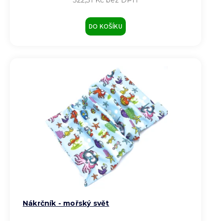
DO KOŠÍKU
Nákrčník - mořský svět