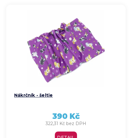
Nejdražší
Abecedně
Nákrčník - šeltie
390 Kč
322,31 Kč bez DPH
DETAIL