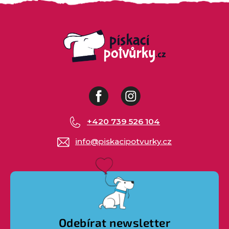
Facebook
Instagram
+420 739 526 104
info
@
piskacipotvurky.cz
Odebírat newsletter