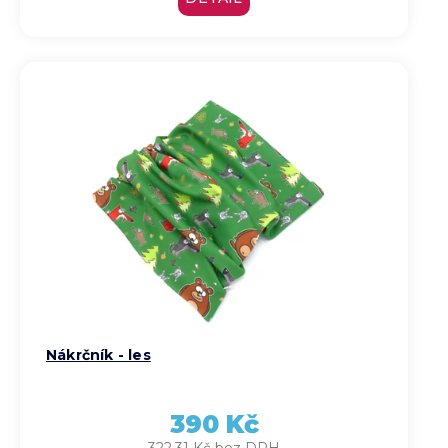
Nákrčník - les
390 Kč
322,31 Kč bez DPH