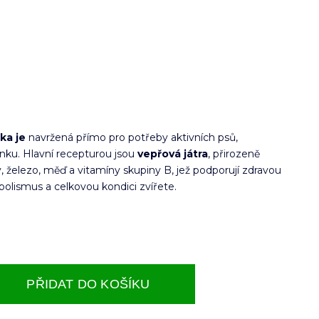
ka je
navržená přímo pro potřeby aktivních psů,
inku. Hlavní recepturou jsou
vepřová játra
, přirozeně
y, železo, měď a vitamíny skupiny B, jež podporují zdravou
bolismus a celkovou kondici zvířete.
PŘIDAT DO KOŠÍKU