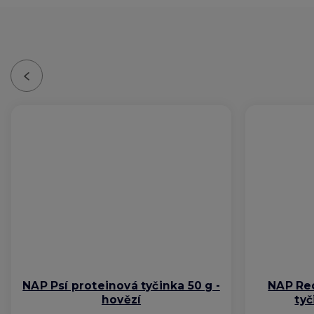
Previous
NAP Psí proteinová tyčinka 50 g -
NAP Rec
hovězí
tyč