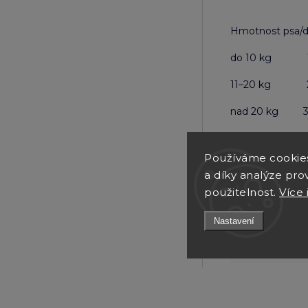
Hmotnost psa/d
do 10 kg 1 
11–20 kg 2 
nad 20 kg 3 
Doplňkové pa
Používáme cookie
a díky analýze pro
Kategorie
:
použitelnost.
Více 
Druh masa
:
Nastavení
Velikost psa
: