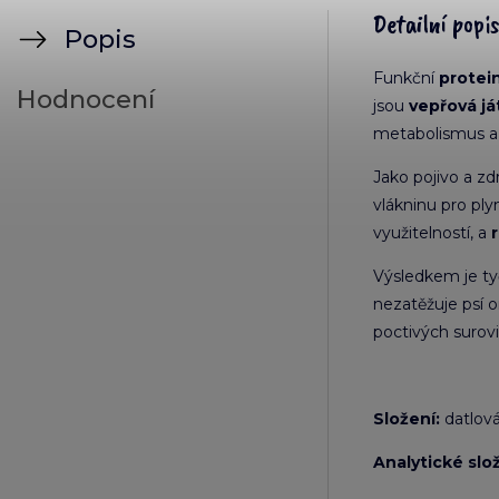
Detailní popi
Popis
Funkční
protein
Hodnocení
jsou
vepřová já
metabolismus a 
Jako pojivo a zd
vlákninu pro ply
využitelností, a
Výsledkem je ty
nezatěžuje psí 
poctivých surov
Složení:
datlová
Analytické slo