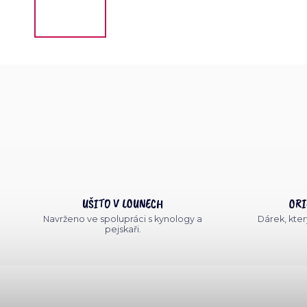
UŠITO V LOUNECH
ORI
Navrženo ve spolupráci s kynology a
Dárek, který
pejskaři.