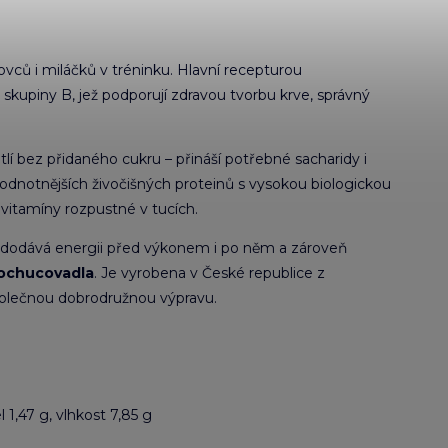
vců i miláčků v tréninku. Hlavní recepturou
y skupiny B, jež podporují zdravou tvorbu krve, správný
lí bez přidaného cukru – přináší potřebné sacharidy i
hodnotnějších živočišných proteinů s vysokou biologickou
 vitamíny rozpustné v tucích.
, dodává energii před výkonem i po něm a zároveň
dochucovadla
. Je vyrobena v České republice z
společnou dobrodružnou výpravu.
l 1,47 g, vlhkost 7,85 g