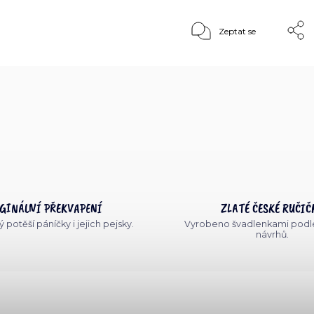
Zeptat se
GINÁLNÍ PŘEKVAPENÍ
ZLATÉ ČESKÉ RUČIČ
 potěší páníčky i jejich pejsky.
Vyrobeno švadlenkami podle
návrhů.