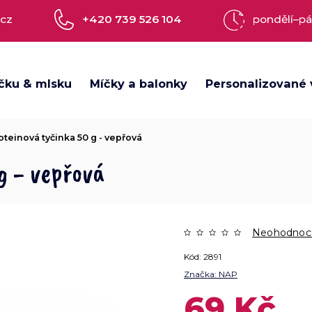
.cz
+420 739 526 104
pondělí–pá
čku & mlsku
Míčky a balonky
Personalizované 
oteinová tyčinka 50 g - vepřová
g - vepřová
Neohodnoc
Kód:
2891
Značka:
NAP
69 Kč