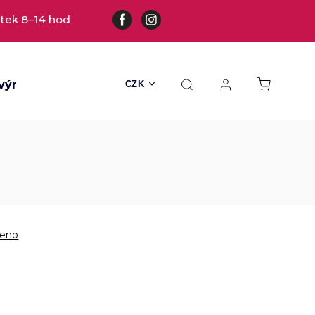
tek 8–14 hod
výrobky
Všechny hračky
Hračky s kožešinou
CZK
eno