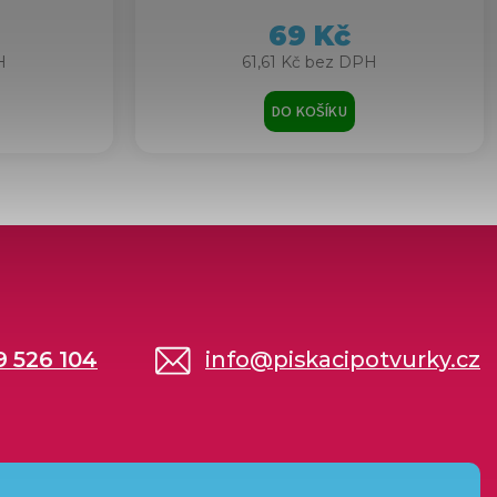
69 Kč
H
61,61 Kč bez DPH
DO KOŠÍKU
9 526 104
info
@
piskacipotvurky.cz