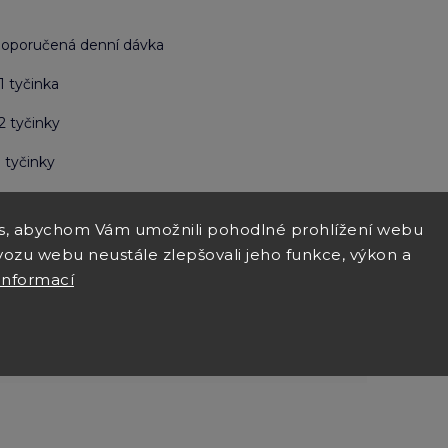
oporučená denní dávka
tyčinka
tyčinky
tyčinky
rametry
s, abychom Vám umožnili pohodlné prohlížení webu
vozu webu neustále zlepšovali jeho funkce, výkon a
Proteinové pamlsky
informací
vepřové
malý, střední, velký