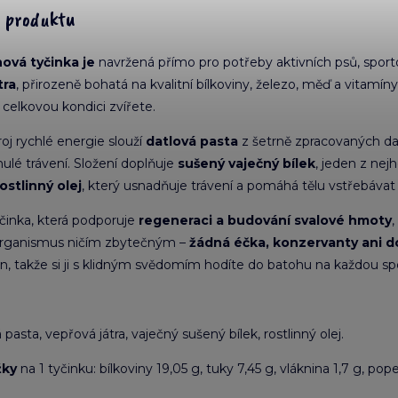
s produktu
ová tyčinka je
navržená přímo pro potřeby aktivních psů, sporto
tra
, přirozeně bohatá na kvalitní bílkoviny, železo, měď a vitamín
celkovou kondici zvířete.
roj rychlé energie slouží
datlová pasta
z šetrně zpracovaných dat
nulé trávení. Složení doplňuje
sušený vaječný bílek
, jeden z nej
rostlinný olej
, který usnadňuje trávení a pomáhá tělu vstřebávat
činka, která podporuje
regeneraci a budování svalové hmoty
organismus ničím zbytečným –
žádná éčka, konzervanty ani 
in, takže si ji s klidným svědomím hodíte do batohu na každou 
 pasta,
vepřová játra
, vaječný sušený bílek, rostlinný olej.
žky
na 1 tyčinku: bílkoviny 19,05 g, tuky 7,45 g, vláknina 1,7 g, pope