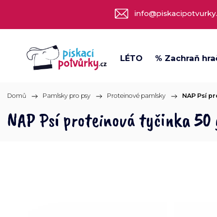
info@piskacipotvurky
LÉTO
% Zachraň hra
Domů
/
Pamlsky pro psy
/
Proteinové pamlsky
/
NAP Psí pr
NAP Psí proteinová tyčinka 50 