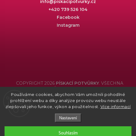
info
@
piskacipotvurky.cz
+420 739 526 104
Facebook
Instagram
COPYRIGHT 2026
PÍSKACÍ POTVŮRKY
. VŠECHNA
PRÁVA VYHRAZENA.
Používáme cookies, abychom Vám umožnili pohodlné
Grafický návrh vytvořil a nakódoval
Shoptak.cz
prohlížení webu a díky analýze provozu webu neustále
zlepšovali jeho funkce, výkon a použitelnost.
Více informací
Nastavení
Souhlasím