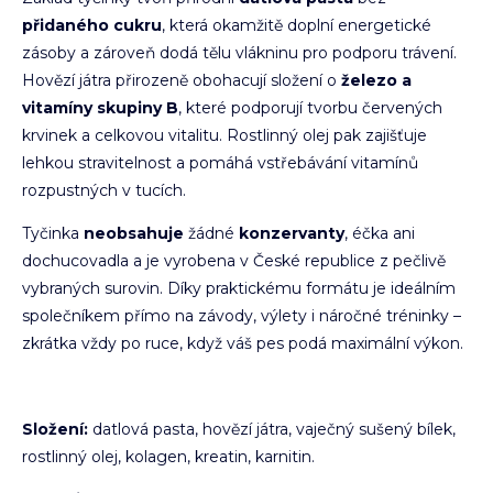
přidaného cukru
, která okamžitě doplní energetické
zásoby a zároveň dodá tělu vlákninu pro podporu trávení.
Hovězí játra přirozeně obohacují složení o
železo a
vitamíny skupiny B
, které podporují tvorbu červených
krvinek a celkovou vitalitu. Rostlinný olej pak zajišťuje
lehkou stravitelnost a pomáhá vstřebávání vitamínů
rozpustných v tucích.
Tyčinka
neobsahuje
žádné
konzervanty
, éčka ani
dochucovadla a je vyrobena v České republice z pečlivě
vybraných surovin. Díky praktickému formátu je ideálním
společníkem přímo na závody, výlety i náročné tréninky –
zkrátka vždy po ruce, když váš pes podá maximální výkon.
Složení:
d
atlová pasta, hovězí játra, vaječný sušený bílek,
rostlinný olej, kolagen, kreatin, karnitin.