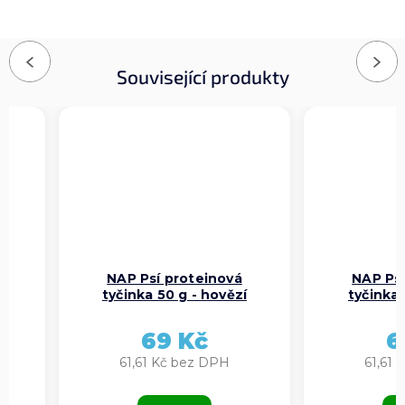
Previous
Next
Související produkty
NAP Psí proteinová
NAP Psí
tyčinka 50 g - hovězí
tyčinka 
69 Kč
6
61,61 Kč bez DPH
61,61