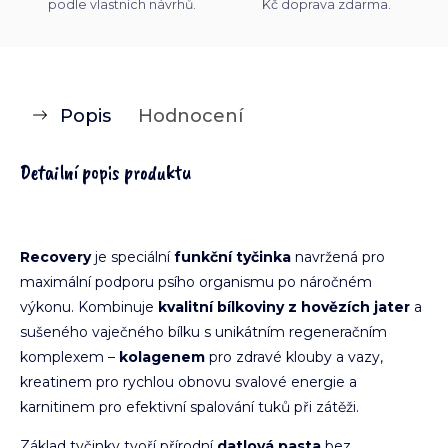
podle vlastních návrhů.
Kč doprava zdarma.
Popis
Hodnocení
Detailní popis produktu
Recovery
je speciální
funkční tyčinka
navržená pro
maximální podporu psího organismu po náročném
výkonu. Kombinuje
kvalitní bílkoviny z hovězích jater
a
sušeného vaječného bílku s unikátním regeneračním
komplexem –
kolagenem
pro zdravé klouby a vazy,
kreatinem pro rychlou obnovu svalové energie a
karnitinem pro efektivní spalování tuků při zátěži.
Základ tyčinky tvoří přírodní
datlová pasta
bez