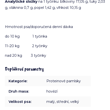
Analytické složky
na 1 tyčinku: bílkoviny 17,05 g, tuky 2,03
g, vláknina 0,7 g, popel 1,42 g, vlhkost 10,15 g
Hmotnost psa/doporučená denní dávka
do 10 kg 1 tyčinka
11–20 kg 2 tyčinky
nad 20 kg 3 tyčinky
Doplňkové parametry
Kategorie
:
Proteinové pamlsky
Druh masa
:
hovězí
Velikost psa
:
malý, střední, velký