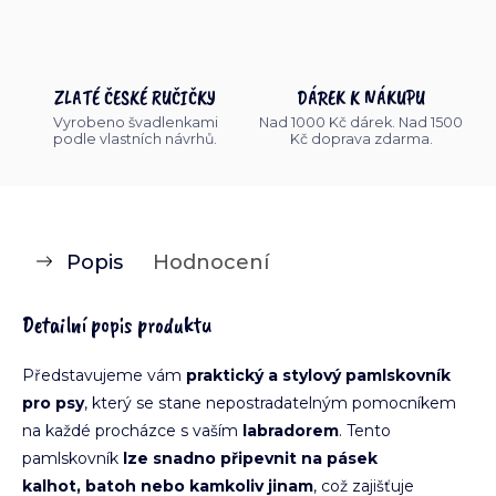
ZLATÉ ČESKÉ RUČIČKY
DÁREK K NÁKUPU
Vyrobeno švadlenkami
Nad 1000 Kč dárek. Nad 1500
podle vlastních návrhů.
Kč doprava zdarma.
Popis
Hodnocení
Detailní popis produktu
Představujeme vám
praktický a stylový pamlskovník
pro psy
, který se stane nepostradatelným pomocníkem
na každé procházce s vaším
labradorem
. Tento
pamlskovník
lze snadno připevnit na pásek
kalhot,
batoh nebo kamkoliv jinam
, což zajišťuje