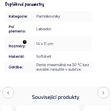
Doplňkové parametry
Kategorie
:
Pamlskovníky
Psí
Labrador
plemeno
:
?
14 x 11 cm
Rozměry
:
Materiál
:
Softshell
Perte maximálně na 30 °C bez
Údržba
:
aviváže, nesušte v sušičce
Previous
Next
Související produkty