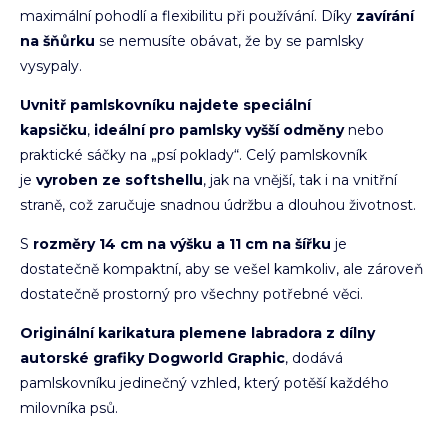
maximální pohodlí a flexibilitu při používání. Díky
zavírání
na šňůrku
se nemusíte obávat, že by se pamlsky
vysypaly.
Uvnitř pamlskovníku najdete speciální
kapsičku
,
ideální pro pamlsky vyšší odměny
nebo
praktické sáčky na „psí poklady“. Celý pamlskovník
je
vyroben ze softshellu
, jak na vnější, tak i na vnitřní
straně, což zaručuje snadnou údržbu a dlouhou životnost.
S
rozměry 14 cm na výšku a 11 cm na šířku
je
dostatečně kompaktní, aby se vešel kamkoliv, ale zároveň
dostatečně prostorný pro všechny potřebné věci.
Originální karikatura plemene labradora z dílny
autorské grafiky Dogworld Graphic
, dodává
pamlskovníku jedinečný vzhled, který potěší každého
milovníka psů.