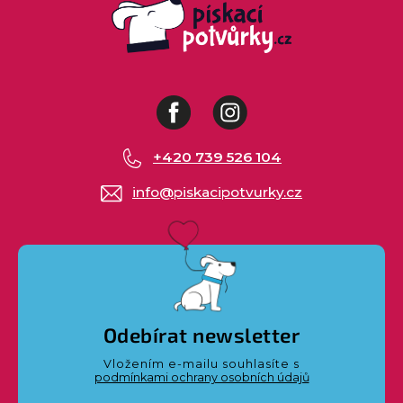
Facebook
Instagram
+420 739 526 104
info
@
piskacipotvurky.cz
Odebírat newsletter
Vložením e-mailu souhlasíte s
podmínkami ochrany osobních údajů