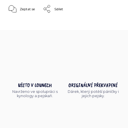
Zeptat se
Sdílet
UŠITO V LOUNECH
ORIGINÁLNÍ PŘEKVAPENÍ
Navrženo ve spolupráci s
Dárek, který potěší páníčky i
kynology a pejskaři.
jejich pejsky.