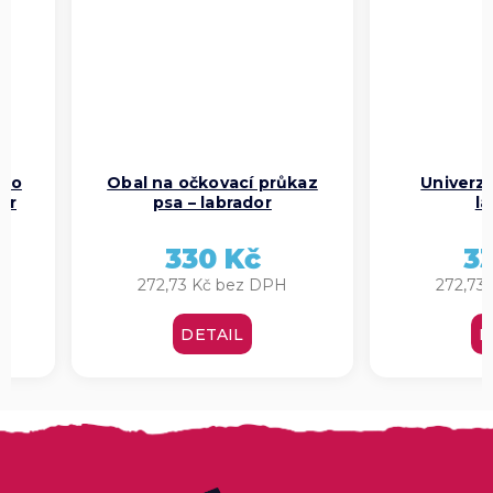
pro
Obal na očkovací průkaz
Univerzá
ívr
psa – labrador
la
330 Kč
3
H
272,73 Kč bez DPH
272,73
DETAIL
D