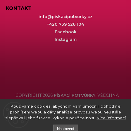
KONTAKT
info
@
piskacipotvurky.cz
+420 739 526 104
Facebook
Instagram
COPYRIGHT 2026
PÍSKACÍ POTVŮRKY
. VŠECHNA
PRÁVA VYHRAZENA.
Používáme cookies, abychom Vám umožnili pohodlné
Grafický návrh vytvořil a nakódoval
Shoptak.cz
prohlížení webu a díky analýze provozu webu neustále
zlepšovali jeho funkce, výkon a použitelnost.
Více informací
Nastavení