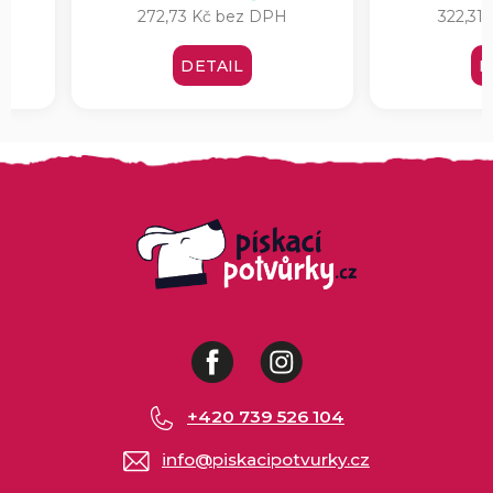
322,31
H
272,73 Kč bez DPH
DETAIL
D
Facebook
Instagram
+420 739 526 104
info
@
piskacipotvurky.cz