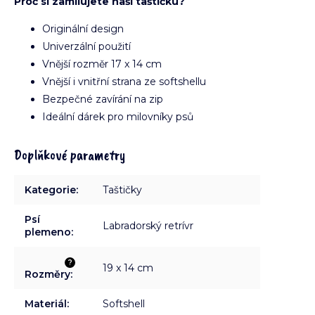
Proč si zamilujete naši taštičku?
Originální design
Univerzální použití
Vnější rozměr 17 x 14 cm
Vnější i vnitřní strana ze softshellu
Bezpečné zavírání na zip
Ideální dárek pro milovníky psů
Doplňkové parametry
Kategorie
:
Taštičky
Psí
Labradorský retrívr
plemeno
:
?
19 x 14 cm
Rozměry
:
Materiál
:
Softshell