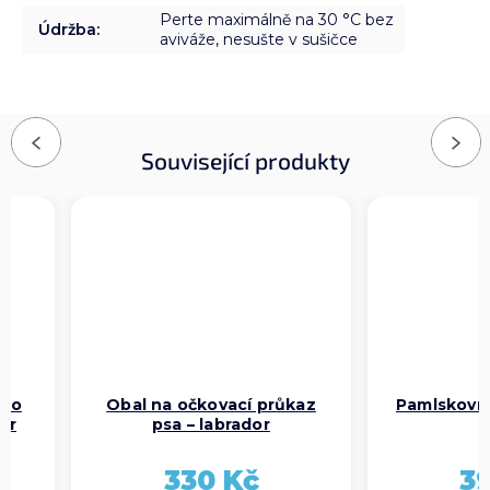
Perte maximálně na 30 °C bez
Údržba
:
aviváže, nesušte v sušičce
Previous
Next
Související produkty
pro
Obal na očkovací průkaz
Pamlskovní
ívr
psa – labrador
3
330 Kč