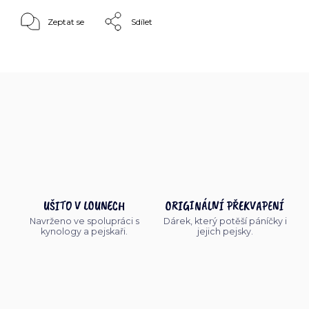
Zeptat se
Sdílet
UŠITO V LOUNECH
ORIGINÁLNÍ PŘEKVAPENÍ
Navrženo ve spolupráci s
Dárek, který potěší páníčky i
kynology a pejskaři.
jejich pejsky.