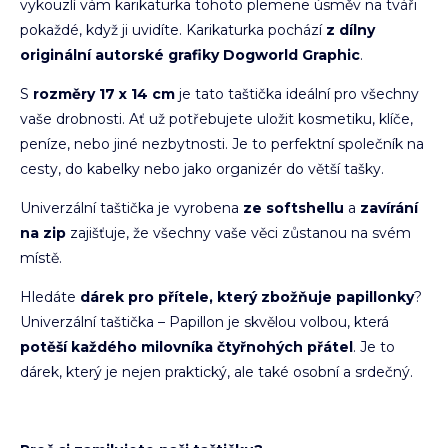
vykouzlí vám karikaturka tohoto plemene úsměv na tváři
pokaždé, když ji uvidíte. Karikaturka pochází
z dílny
originální autorské grafiky Dogworld Graphic
.
S
rozměry 17 x 14 cm
je tato taštička ideální pro všechny
vaše drobnosti. Ať už potřebujete uložit kosmetiku, klíče,
peníze, nebo jiné nezbytnosti. Je to perfektní společník na
cesty, do kabelky nebo jako organizér do větší tašky.
Univerzální taštička je vyrobena
ze softshellu
a
zavírání
na zip
zajišťuje, že všechny vaše věci zůstanou na svém
místě.
Hledáte
dárek pro přítele, který zbožňuje papillonky
?
Univerzální taštička – Papillon je skvělou volbou, která
potěší každého milovníka čtyřnohých přátel
. Je to
dárek, který je nejen praktický, ale také osobní a srdečný.