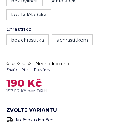
bez bylinek
šanta kočičí
kozlík lékařský
Chrastítko
bez chrastítka
s chrastítkem
Neohodnoceno
Značka:
Pískací Potvůrky
190 Kč
157,02 Kč bez DPH
ZVOLTE VARIANTU
Možnosti doručení