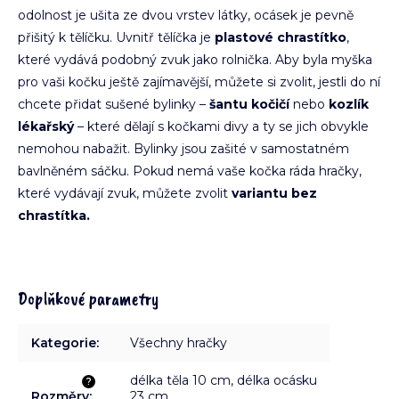
odolnost je ušita ze dvou vrstev látky, ocásek je pevně
přišitý k tělíčku. Uvnitř tělíčka je
plastové chrastítko
,
které vydává podobný zvuk jako rolnička. Aby byla myška
pro vaši kočku ještě zajímavější, můžete si zvolit, jestli do ní
chcete přidat sušené bylinky –
šantu kočičí
nebo
kozlík
lékařský
– které dělají s kočkami divy a ty se jich obvykle
nemohou nabažit. Bylinky jsou zašité v samostatném
bavlněném sáčku. Pokud nemá vaše kočka ráda hračky,
které vydávají zvuk, můžete zvolit
variantu bez
chrastítka.
Doplňkové parametry
Kategorie
:
Všechny hračky
délka těla 10 cm, délka ocásku
?
Rozměry
:
23 cm