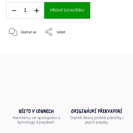
PŘIDAT DO KOŠÍKU
Zeptat se
Sdílet
UŠITO V LOUNECH
ORIGINÁLNÍ PŘEKVAPENÍ
Navrženo ve spolupráci s
Dárek, který potěší páníčky i
kynology a pejskaři.
jejich pejsky.