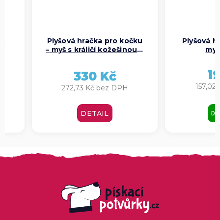
Plyšová hračka pro kočku
Plyšová h
čí
– myš s králičí kožešinou a
myš
bylinkami, šedá
1
330 Kč
157,02
272,73 Kč bez DPH
DO
DETAIL