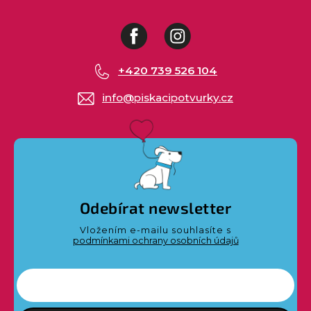
Facebook
Instagram
+420 739 526 104
info
@
piskacipotvurky.cz
Odebírat newsletter
Vložením e-mailu souhlasíte s
podmínkami ochrany osobních údajů