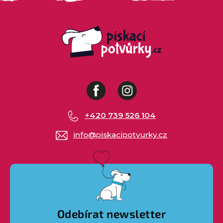
Facebook
Instagram
+420 739 526 104
info
@
piskacipotvurky.cz
Odebírat newsletter