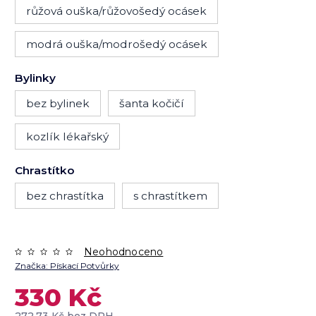
růžová ouška/růžovošedý ocásek
modrá ouška/modrošedý ocásek
Bylinky
bez bylinek
šanta kočičí
kozlík lékařský
Chrastítko
bez chrastítka
s chrastítkem
Neohodnoceno
Značka:
Pískací Potvůrky
330 Kč
272,73 Kč bez DPH