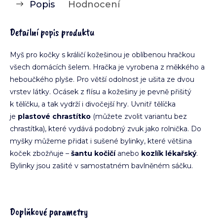
Popis
Hodnocení
Detailní popis produktu
Myš pro kočky s králičí kožešinou je oblíbenou hračkou
všech domácích šelem. Hračka je vyrobena z měkkého a
heboučkého plyše. Pro větší odolnost je ušita ze dvou
vrstev látky. Ocásek z flísu a kožešiny je pevně přišitý
k tělíčku, a tak vydrží i divočejší hry. Uvnitř tělíčka
je
plastové chrastítko
(můžete zvolit variantu bez
chrastítka), které vydává podobný zvuk jako rolnička. Do
myšky můžeme přidat i sušené bylinky, které většina
koček zbožňuje –
šantu kočičí
anebo
kozlík lékařský
.
Bylinky jsou zašité v samostatném bavlněném sáčku.
Doplňkové parametry