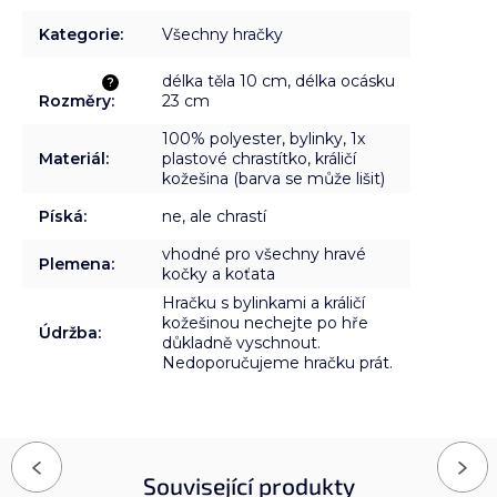
Kategorie
:
Všechny hračky
délka těla 10 cm, délka ocásku
?
Rozměry
:
23 cm
100% polyester, bylinky, 1x
Materiál
:
plastové chrastítko, králičí
kožešina (barva se může lišit)
Píská
:
ne, ale chrastí
vhodné pro všechny hravé
Plemena
:
kočky a koťata
Hračku s bylinkami a králičí
kožešinou nechejte po hře
Údržba
:
důkladně vyschnout.
Nedoporučujeme hračku prát.
Previous
Next
Související produkty