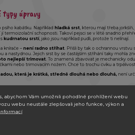
é typy úpravy
yp psího kabátku. Například
hladká srst
, kterou mají třeba jorkšíři
í termoizolační schopnosti. Takoví pejsci se v létě snadno přehřej
 s
kudrnatou srstí
, jako jsou například pudli, protože ti nelínají.
 a knírače –
není radno stříhat
. Přišli by tak o ochrannou vrstvu 
a nastydnou. Jejich srst by se častějším stříhání taky mohla zn
to nejlepší trimovat
. To znamená zbavovat je mechanicky odum
kami nebo trimovacím nožem. Chce to trochu cviku a trpělivosti,
dsadou, která je krátká, středně dlouhá nebo dlouhá,
není urč
tu psího kabátku?
s, abychom Vám umožnili pohodlné prohlížení webu
vozu webu neustále zlepšovali jeho funkce, výkon a
a délka světelného dne
. Ideálně by s příchodem jara měli pejsci 
informací
í s menším množstvím podsady. U některých
psů žijících v bytě
ně a mají stále letní srst.
ořádně
a zůstane mu zimní srst. V takovém případě stříhání pejsk