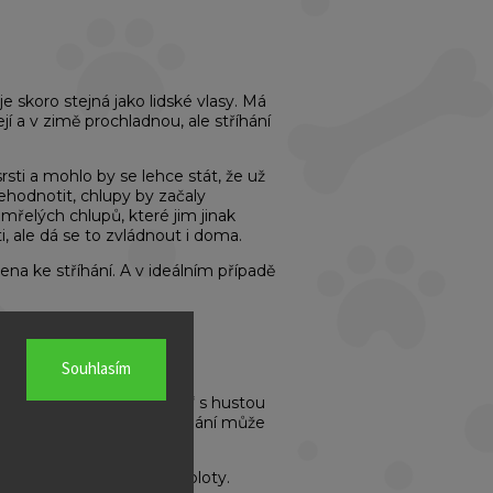
, je skoro stejná jako lidské vlasy. Má
í a v zimě prochladnou, ale stříhání
srsti a mohlo by se lehce stát, že už
ehodnotit, chlupy by začaly
řelých chlupů, které jim jinak
 ale dá se to zvládnout i doma.
ena ke stříhání. A v ideálním případě
Souhlasím
línat a jejich „zimní kabát“ s hustou
 to ale neplatí
, proces línání může
ovi pomůže s regulací teploty.