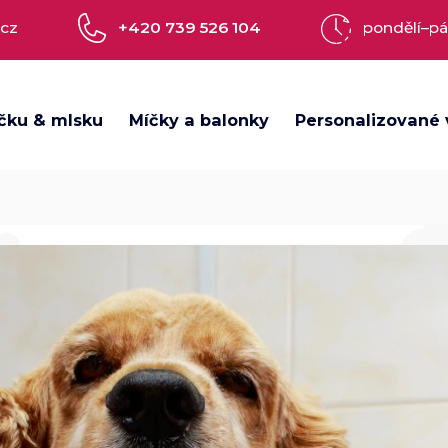
.cz
+420 739 526 104
pondělí–pá
čku & mlsku
Míčky a balonky
Personalizované 