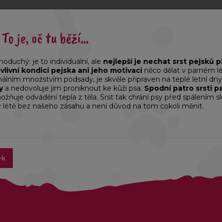
 ideální probrat vše s odborníkem, který ví, jak postupovat, a n
To je, oč tu běží…
oduchý: je to individuální, ale
nejlepší je nechat srst pejsků p
vlivní kondici pejska ani jeho motivaci
něco dělat v parném lé
imálním množstvím podsady, je skvěle připraven na teplé letní dny
y
a nedovoluje jim proniknout ke kůži psa.
Spodní patro srsti p
možňuje odvádění tepla z těla. Srst tak chrání psy před spálením
v létě bez našeho zásahu a není důvod na tom cokoli měnit.
ek