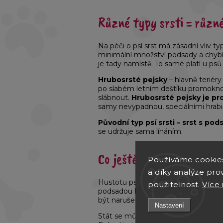
Různé typy srsti = různ
Na péči o psí srst má zásadní vliv t
minimální množství podsady a chybí j
je tady namístě. To samé platí u psů
Hrubosrsté pejsky
– hlavně teriéry
po slabém letním deštíku promoknou 
slábnout.
Hrubosrsté pejsky je pro
samy nevypadnou, speciálními hrabič
Původní typ psí srsti – srst s po
se udržuje sama línáním.
Co ještě ovlivňuje husto
Používáme cookie
a díky analýze pro
Hustotu psí srsti ovlivňuje
teplota 
použitelnost.
Více 
podsadou by se měl změnit na letn
být narušen a pejsci pak línají celoroč
Nastavení
Stát se může i to, že
pes nelíná p