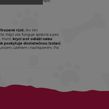
ehrozí, že nevhodným sestřihem
řirozeně růst.
Ani ten
tě. Když vše funguje správně a pes
. Horní,
krycí srst odráží nebo
ak poskytuje dostatečnou izolaci
,
 sluncem, úžehem i nachlazením. Psí