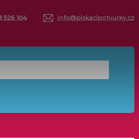
9 526 104
info
@
piskacipotvurky.cz