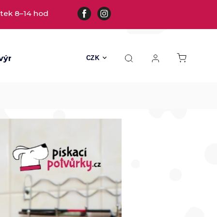
tek 8–14 hod
výrobky
Všechny hračky
Hračky s kožešinou
CZK