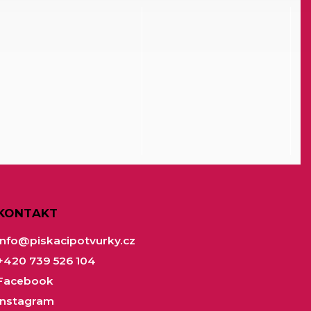
KONTAKT
info
@
piskacipotvurky.cz
+420 739 526 104
Facebook
Instagram