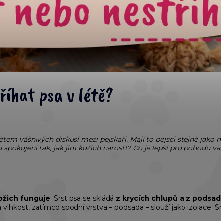
říhat psa v létě?
ětem vášnivých diskusí mezi pejskaři. Mají to pejsci stejně jako 
u spokojení tak, jak jim kožich narostl? Co je lepší pro pohodu va
kožich funguje
. Srst psa se skládá
z krycích chlupů a z podsad
a a vlhkost, zatímco spodní vrstva – podsada – slouží jako izolace