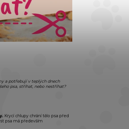
my a potřebují v teplých dnech
šeho psa, stříhat, nebo nestříhat?
y.
Krycí chlupy chrání tělo psa před
. Srst psa má především