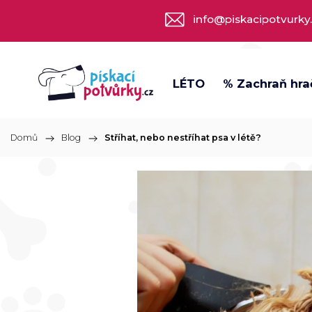
info@piskacipotvurky
LÉTO
% Zachraň hra
Domů
/
Blog
/
Stříhat, nebo nestříhat psa v létě?