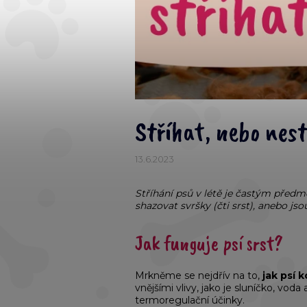
Stříhat, nebo nest
13.6.2023
Stříhání psů v létě je častým předm
shazovat svršky (čti srst), anebo jso
Jak funguje psí srst?
Mrkněme se nejdřív na to,
jak psí 
vnějšími vlivy, jako je sluníčko, vod
termoregulační účinky.