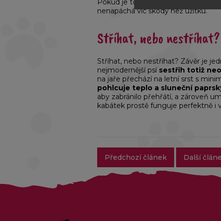
Pokud je to případ vašeho pejska, je
nenapáchá víc škody než užitku.
Stříhat, nebo nestříhat? 
Stříhat, nebo nestříhat? Závěr je jedn
nejmodernější psí
sestřih totiž neo
na jaře přechází na letní srst s min
pohlcuje teplo a sluneční paprsk
aby zabránilo přehřátí, a zároveň u
kabátek prostě funguje perfektně i 
Předchozí článek
Další člán